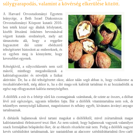
súlygyarapodás, valamint a kövérség elkerülése között.
A Harvard Orvostudományi Egyetem
leánycége, a Beth Israel Diakonissza
Orvostudományi Központ kutatói 2010-
ben tették közzé egy általuk lefolytatott,
kisebb létszámú önkéntes bevonásával
végzett kutatás eredményét, mely azt
támasztotta alá, hogy a reggelire
fogyasztott dió szinte ebédszerű
teltségérzetet biztosított az embereknek, és
ez egyben meg is könnyítette, hogy
kevesebbet egyenek.
Kétségkívül, a súlycsökkentés nem szól
másról, minthogy megzabolázzuk a
kalóriafogyasztást és növeljük a fizikai
aktivitást. De, ha a dió teltségérzetet okoz, akkor talán segít abban is, hogy csökkentse a
összkalóriabevitelt, még akkor is, ha a dió maga sok kalóriát tartalmaz és az hozzáadódik a
egész nap elfogyasztott kalória mennyiségéhez.
A diófélék a zsír és a fehérje sűrű kis csomagjainak számítanak, de szinte az összes, a dióba
lévő zsír egészséges, ugyanis telítetlen fajta. Bár a diófélék vitamintartalma nem sok, d
tekintélyes mennyiségű káliumot, magnéziumot és néhány egyéb, kívánatos ásványi anyago
tartalmaznak.
A diétázók hajlamosak távol tartani magukat a dióféléktől, mivel zsírtartalmuk maga
kalóriatartalmú élelmiszerré teszi őket. Az nem számít, hogy hajlamosak vagyunk valamilye
snack formájában belapátolni őket, de az étkezés részeként már nem. Pedig a diófélék nagyo
kevés szénhidrátot tartalmaznak, így napjainkban az alacsony szénhidráttartalmú (low-carb