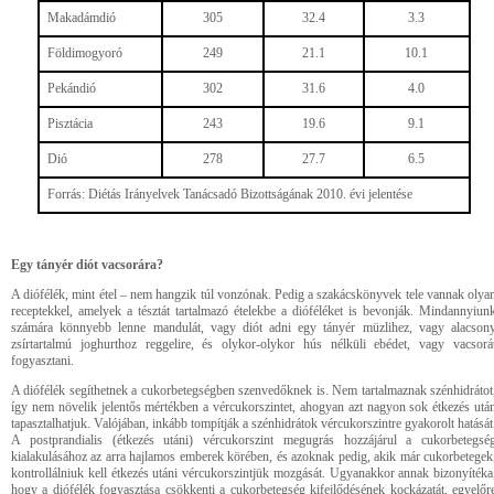
Makadámdió
305
32.4
3.3
Földimogyoró
249
21.1
10.1
Pekándió
302
31.6
4.0
Pisztácia
243
19.6
9.1
Dió
278
27.7
6.5
Forrás: Diétás Irányelvek Tanácsadó Bizottságának 2010. évi jelentése
Egy tányér diót vacsorára?
A diófélék, mint étel – nem hangzik túl vonzónak. Pedig a szakácskönyvek tele vannak olya
receptekkel, amelyek a tésztát tartalmazó ételekbe a dióféléket is bevonják. Mindannyiun
számára könnyebb lenne mandulát, vagy diót adni egy tányér müzlihez, vagy alacson
zsírtartalmú joghurthoz reggelire, és olykor-olykor hús nélküli ebédet, vagy vacsorá
fogyasztani.
A diófélék segíthetnek a cukorbetegségben szenvedőknek is. Nem tartalmaznak szénhidrátot
így nem növelik jelentős mértékben a vércukorszintet, ahogyan azt nagyon sok étkezés utá
tapasztalhatjuk. Valójában, inkább tompítják a szénhidrátok vércukorszintre gyakorolt hatását
A postprandialis (étkezés utáni) vércukorszint megugrás hozzájárul a cukorbetegsé
kialakulásához az arra hajlamos emberek körében, és azoknak pedig, akik már cukorbetegek
kontrollálniuk kell étkezés utáni vércukorszintjük mozgását. Ugyanakkor annak bizonyítéka
hogy a diófélék fogyasztása csökkenti a cukorbetegség kifejlődésének kockázatát, egyelőr