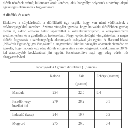
diéták részének számít, különösen azok körében, akik hangsúlyt helyeznek a növényi alapú
egészséges élelmiszerek fogyasztására.
A diófélék és a szív
Eltekintve a súlykérdéstől, a diófélékről úgy tartják, hogy van némi védőhatásuk 
szívbetegségekkel szemben. Számos vizsgálat igazolta, hogy ha valaki diófélékben gazda
diétán él, akkor kedvező hatást tapasztalhat a koleszterinszintjében, a vérnyomásméré
eredményeiben és a gyulladásos faktorokban. Nagy, epidemiológiai vizsgálatokban a maga
dióféle fogyasztás a szívbetegségek alacsonyabb arányával járt együtt. A Harvard-bázis
„Nővérek Egészségügyi Vizsgálata” c. nagyszabású klinikai vizsgálat adatainak elemzése az
igazolta, hogy naponta egy adag dióféle elfogyasztása a szívbetegségek kialakulásának 30 %
kal alacsonyabb kockázatával járt együtt, összehasonlítva napi egy adag vörös hú
elfogyasztásával.
Tápanyagok 43 gramm diófélében (1,5 uncia)
Kalória
Zsír
Fehérje (gramm)
(gramm)
Mandula
254
22.5
9.4
Paradió, vagy
279
28.2
6.1
brazíliai dió
Indusdió (kasu)
244
19.7
6.5
Mogyoró
275
26.5
6.4