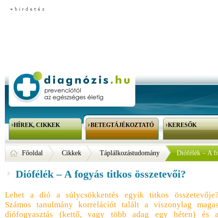
HÍREK, CIKKEK
BETEGTÁJÉKOZTATÓ
KERESŐK
Főoldal
Cikkek
Táplálkozástudomány
Diófélék – A fo
Diófélék – A fogyás titkos összetevői?
Lehet a dió a súlycsökkentés egyik titkos összetevője
Számos tanulmány korrelációt talált a viszonylag maga
diófogyasztás (kettő, vagy több adag egy héten) és 