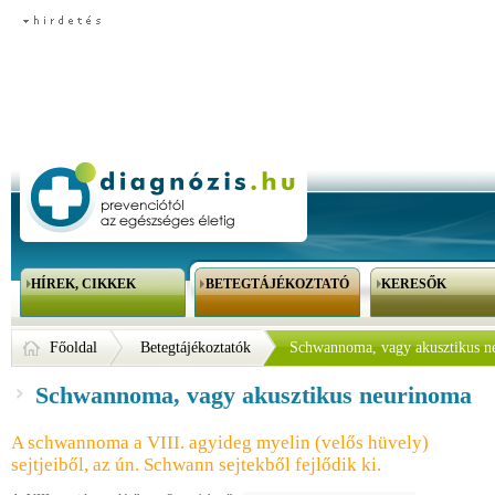
HÍREK, CIKKEK
BETEGTÁJÉKOZTATÓ
KERESŐK
Főoldal
Betegtájékoztatók
Schwannoma, vagy akusztikus n
Schwannoma, vagy akusztikus neurinoma
A schwannoma a VIII. agyideg myelin (velős hüvely)
sejtjeiből, az ún. Schwann sejtekből fejlődik ki.