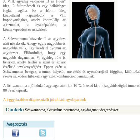
A VIII. agyideg valójában „3 az 1-ben”
ideg: 2 fültornácbeli és egy hallóideget
foglal magába. Ez a három ideg
közvetlenül kapcsolódik a VII.
koponyaideghez, amely kontrollálja az
arcizmokat, a nyálképződést, a
könnyképződést és az ízlelést.
A Schwannoma közvetlenül az agytörzs
alatt növekszik. Ahogy egyre nagyobbá és
nagyobbá válik, úgy kezdi el nyomni az
agytörzset. Előfordulhat, hogy egy
nagyobb daganat az V. agyideg fölé is
beterjed, amely felelős a szem és az arc
érzékelő tevékenységéért. Éppen ezért a
Schwannoma betegek, a tumor helyétől, méretétől és nyomóerejétől függően, különböz
szervi működési hibákat, vagy azok kombinációit panaszolják.
A Schwannoma a jóindulatú agydaganatok kb. 10 %-át teszi ki, a kisagyhídszögleti tumoro
80 %-át képezik.
A leggyakrabban diagnosztizált jóindulatú agydaganatok
Címkék:
Schwannoma, akusztikus neurinoma, agydaganat, idegrendszer