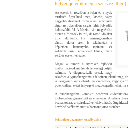
helyen jelenik meg a szervezetben).
Az esetek ¾ részében a fejen és a nyak
területén figyelhető meg, kisebb, vagy
nagyobb duzzanat formájában, amelynek
tágult nyirokereiben sárgás-fehér folyadék
halmozódik fel. A felszíni hám megsértése
esetén a folyadék kiürül, de rövid idő alatt
újra feltöltődik. Ha haemangiomához
társul, akkor erek is találhatóak a
képletben, keményebb tapintatú és
sötétebb színű növedéket látunk, mely
sérülés esetén vérezhet.
Magát a tumort a nyirokér fejlődési
malformációjaként (rendellenesség) tartják
számon. A diagnosztizált esetek nagy
részében a lypmphangioma a felszínen jelenik meg, de k
is. Nagyon ritkán előfordulhat csecsemő-, vagy gyer
potenciálisan életet fenyegető megbetegedés lehet, ha a 
A lymphangioma komplett sebészeti eltávolításá
többségében generalizált az elváltozás. A sebész ilye
beavatkozást, a nyirokszövet eltávolítását. Sugárkezel
kevésbé hatékony, mint a haemangioma esetében.
Jóindulatú daganatok osztályozása