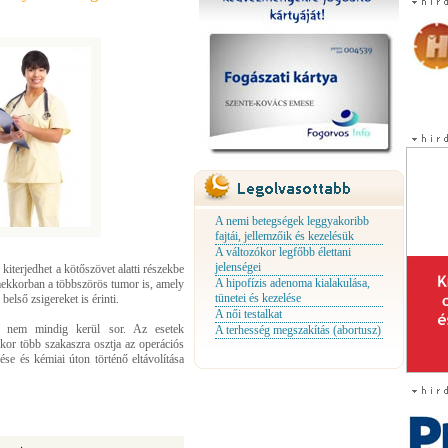
A nemi betegségek leggyakoribb
fajtái, jellemzőik és kezelésük
A változókor legfőbb élettani
jelenségei
iterjedhet a kötőszövet alatti részekbe
A hipofízis adenoma kialakulása,
mekkorban a többszörös tumor is, amely
tünetei és kezelése
belső zsigereket is érinti.
A női testalkat
ra nem mindig kerül sor. Az esetek
A terhesség megszakítás (abortusz)
nkor több szakaszra osztja az operációs
ése és kémiai úton történő eltávolítása