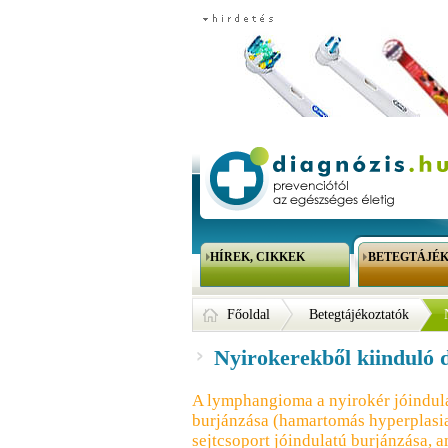
HÍREK, CIKKEK
BETEGTÁJÉ
Főoldal
Betegtájékoztatók
Nyirokerekből kiinduló
A lymphangioma a nyirokér jóindul
burjánzása (hamartomás hyperplasia:
sejtcsoport jóindulatú burjánzása,