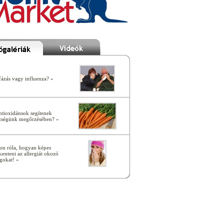
ázás vagy influenza? »
ntioxidánsok segítenek
zségünk megőrzésében? »
on róla, hogyan képes
kenteni az allergiát okozó
gokat! »