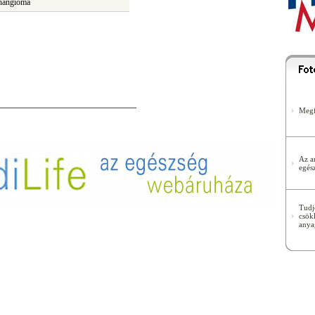
phangioma
Megf
Az a
egés
Tudj
csök
anya