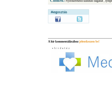
Címkék:
Nyirokerekből kiinduló daganat , lym
A hír kommentálásához
jelentkezzen be!