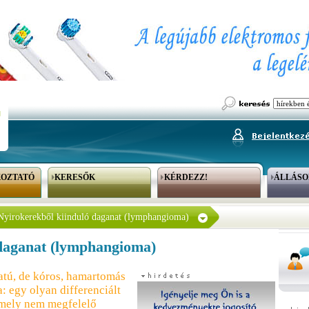
KOZTATÓ
KERESŐK
KÉRDEZZ!
ÁLLÁSO
Nyirokerekből kiinduló daganat (lymphangioma)
 daganat (lymphangioma)
atú, de kóros, hamartomás
 egy olyan differenciált
 amely nem megfelelő