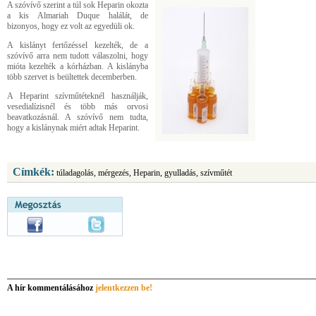
A szóvívő szerint a túl sok Heparin okozta
a kis Almariah Duque halálát, de
bizonyos, hogy ez volt az egyedüli ok.
A kislányt fertőzéssel kezelték, de a
szóvívő arra nem tudott válaszolni, hogy
mióta kezelték a kórházban. A kislányba
több szervet is beültettek decemberben.
A Heparint szívműtéteknél használják,
vesedialízisnél és több más orvosi
beavatkozásnál. A szóvívő nem tudta,
hogy a kislánynak miért adtak Heparint.
Címkék:
túladagolás, mérgezés, Heparin, gyulladás, szívműtét
A hír kommentálásához
jelentkezzen be!