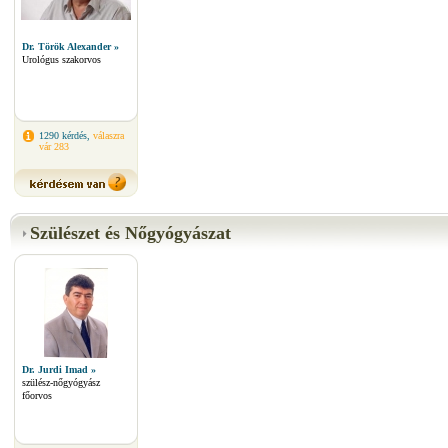
Dr. Török Alexander »
Urológus szakorvos
1290 kérdés,
válaszra
vár 283
Szülészet és Nőgyógyászat
Dr. Jurdi Imad »
szülész-nőgyógyász
főorvos