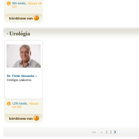
989 kérdés,
válaszra vár
551
Urológia
Dr. Török Alexander »
Urológus szakorvos
1290 kérdés,
válaszra
vár 283
««
«
1
2
3