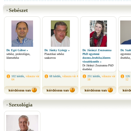
Sebészet
Dr. Egri Gábor »
Dr. Jánky György »
Dr. Járányi Zsuzsanna
Dr. Szab
sebész, proktológus,
Plasztikai sebész
PhD egyetemi
egyetemi
lézersebész
szakorvos
docens,érsebész,lézeres
érsebész,
visszérkezelés »
Dr Járányi Zsuzsanna PhD
érsebész
102 kérdés,
válaszra vár
68 kérdés,
válaszra vár 4
251 kérdés,
válaszra vár
126 
64
58
12
Szexológia