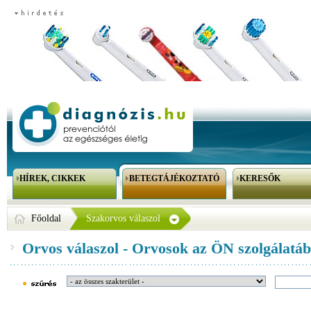
HÍREK, CIKKEK
BETEGTÁJÉKOZTATÓ
KERESŐK
Főoldal
Szakorvos válaszol
Orvos válaszol - Orvosok az ÖN szolgálatáb