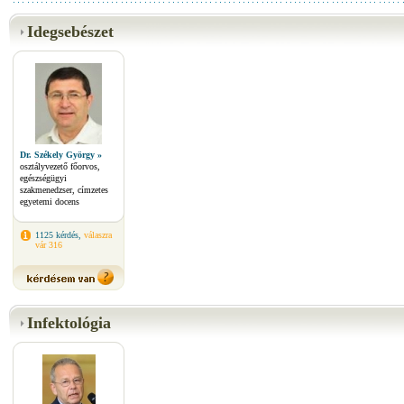
Idegsebészet
Dr. Székely György »
osztályvezető főorvos,
egészségügyi
szakmenedzser, címzetes
egyetemi docens
1125 kérdés,
válaszra
vár 316
Infektológia