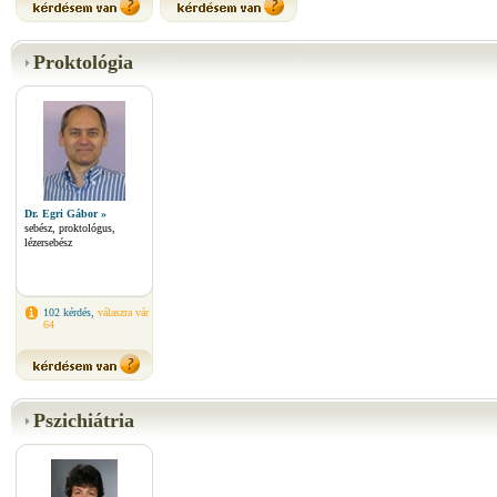
Proktológia
Dr. Egri Gábor »
sebész, proktológus,
lézersebész
102 kérdés,
válaszra vár
64
Pszichiátria