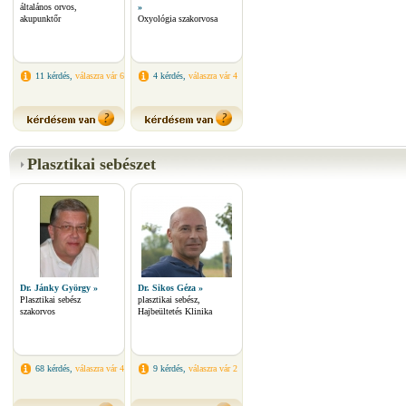
általános orvos,
»
akupunktőr
Oxyológia szakorvosa
11 kérdés,
válaszra vár 6
4 kérdés,
válaszra vár 4
Plasztikai sebészet
Dr. Jánky György »
Dr. Sikos Géza »
Plasztikai sebész
plasztikai sebész,
szakorvos
Hajbeültetés Klinika
68 kérdés,
válaszra vár 4
9 kérdés,
válaszra vár 2