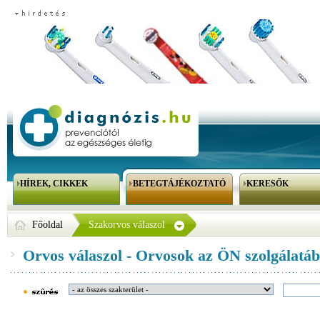
HÍREK, CIKKEK
BETEGTÁJÉKOZTATÓ
KERESŐK
Főoldal
Szakorvos válaszol
Orvos válaszol - Orvosok az ÖN szolgálatáb