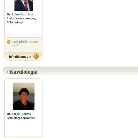
Dr. Lakos András »
Infektológus szakorvos,
MTA doktora
1198 kérdés,
válaszra
vár 11
Kardiológia
Dr. Tarján Zsuzsa »
Kardiológus szakorvos