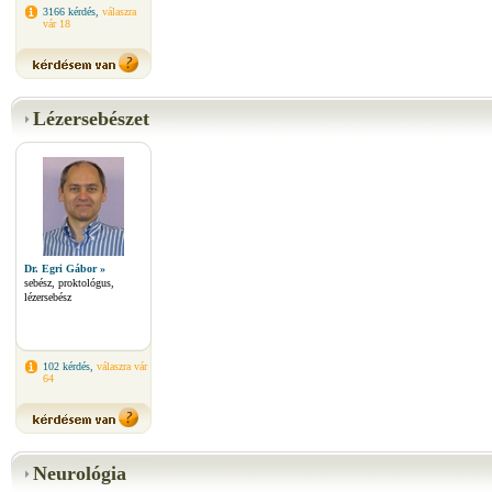
3166 kérdés,
válaszra
vár 18
Lézersebészet
Dr. Egri Gábor »
sebész, proktológus,
lézersebész
102 kérdés,
válaszra vár
64
Neurológia