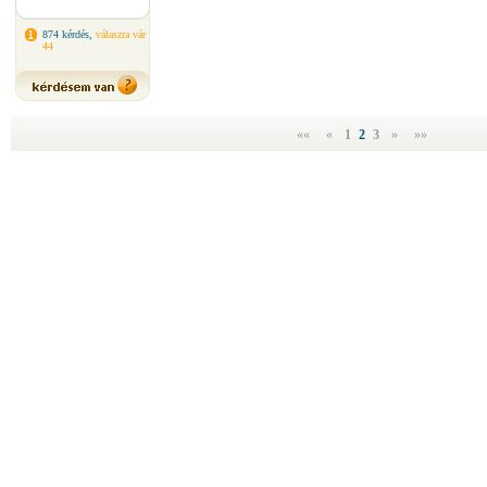
874 kérdés,
válaszra vár
44
««
«
1
2
3
»
»»