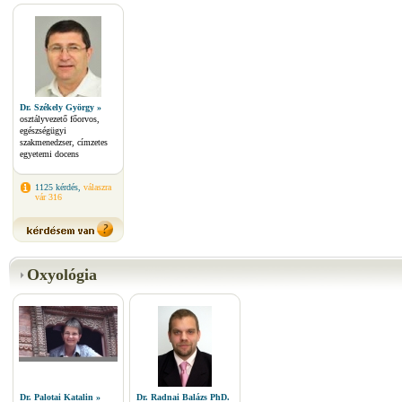
Dr. Székely György »
osztályvezető főorvos,
egészségügyi
szakmenedzser, címzetes
egyetemi docens
1125 kérdés,
válaszra
vár 316
Oxyológia
Dr. Palotai Katalin »
Dr. Radnai Balázs PhD.