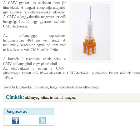
A CMV gyakori és általában nem jár
tünetekkel. A magzat elkaphatja anyjától,
így születési rendellenességeket okozhat.
A CMV a leggyakoribb magzatra terjedő
betegség. 150-ból egy gyermek születik
CMV-fertőzéssel.
Az oltóanyaggal kapcsolatos
tanulmányban 464 nő vett részt. A
tanulmány kezdetkor egyik nő sem volt
terhes és nem volt CMV-vel fertőzött.
A kutatók 3 tesztoltást adtak nekik a
CMV-oltóanyagból vagy placeboból.
Az elkövetkező 3 évben a CMV-
oltóanyagot kapott nők 8%-a alakított ki CMV-fertőzést, a placebot kapott nőknek pedi
14%-a.
További kutatásokat folytatnak, hogy tökéletesítsék az oltóanyagot.
Címkék:
oltóanyag, oltás, terhes nő, magzat