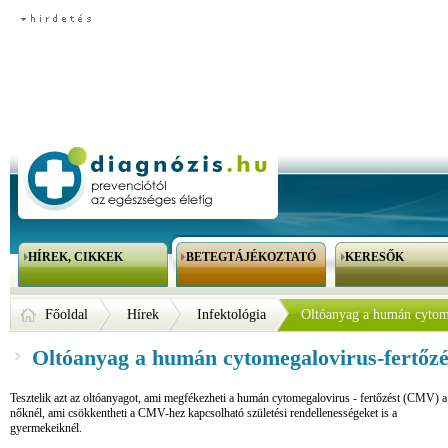
HÍREK, CIKKEK
BETEGTÁJÉKOZTATÓ
KERESŐK
Főoldal
Hírek
Infektológia
Oltóanyag a humán cytome
Oltóanyag a humán cytomegalovirus-fertőzé
Tesztelik azt az oltóanyagot, ami megfékezheti a humán cytomegalovirus - fertőzést (CMV) a
nőknél, ami csökkentheti a CMV-hez kapcsolható születési rendellenességeket is a
gyermekeiknél.