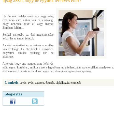
újság azzal, hogy ne együnk lefekvés előtt?
Ha ön már valaha evett egy nagy adag
ételt késő este, akkor van rá lehetőség,
hogy nehezen aludt el vagy maradt
álomban. Miért…
Sokkal nehezebb az étel megemésztése
akkor ha az ember fekszik.
Az étel emésztéséhez a testnek energiára
van szüksége. Ez ellenkezik a relaxációs
helyzettel, amihez szükség van az
alváshoz.
Ahelyett, hogy egy nagyot enne lefekvés
előtt, egyen korábban, amikor a test a legjobban tudja felhasználni az energiákat, amelyeket a
étel létrehoz. Ha este eszik akkor legyen az könnyű és egészséges apróság.
Címkék:
alvás, evés, vacsora, étkezés, táplálkozás, emésztés