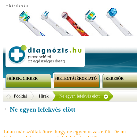
HÍREK, CIKKEK
BETEGTÁJÉKOZTATÓ
KERESŐK
Főoldal
Hírek
Ne egyen lefekvés előtt
Ne egyen lefekvés előtt
Talán már szóltak önre, hogy ne egyen úszás előtt. De mi