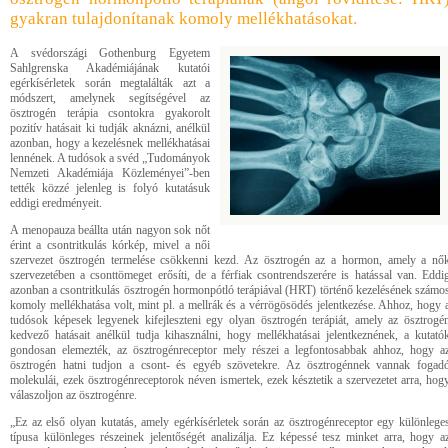
gyakran tulajdonítanak komoly mellékhatásokat.
A svédországi Gothenburg Egyetem
Sahlgrenska Akadémiájának kutatói
egérkísérletek során megtalálták azt a
módszert, amelynek segítségével az
ösztrogén terápia csontokra gyakorolt
pozitív hatásait ki tudják aknázni, anélkül
azonban, hogy a kezelésnek mellékhatásai
lennének. A tudósok a svéd „Tudományok
Nemzeti Akadémiája Közleményei”-ben
tették közzé jelenleg is folyó kutatásuk
eddigi eredményeit.
A menopauza beállta után nagyon sok nőt
érint a csontritkulás kórkép, mivel a női
szervezet ösztrogén termelése csökkenni kezd. Az ösztrogén az a hormon, amely a nő
szervezetében a csonttömeget erősíti, de a férfiak csontrendszerére is hatással van. Eddi
azonban a csontritkulás ösztrogén hormonpótló terápiával (HRT) történő kezelésének számo
komoly mellékhatása volt, mint pl. a mellrák és a vérrögösödés jelentkezése. Ahhoz, hogy 
tudósok képesek legyenek kifejleszteni egy olyan ösztrogén terápiát, amely az ösztrogé
kedvező hatásait anélkül tudja kihasználni, hogy mellékhatásai jelentkeznének, a kutató
gondosan elemezték, az ösztrogénreceptor mely részei a legfontosabbak ahhoz, hogy a
ösztrogén hatni tudjon a csont- és egyéb szövetekre. Az ösztrogénnek vannak fogad
molekulái, ezek ösztrogénreceptorok néven ismertek, ezek késztetik a szervezetet arra, hog
válaszoljon az ösztrogénre.
„Ez az első olyan kutatás, amely egérkísérletek során az ösztrogénreceptor egy különlege
típusa különleges részeinek jelentőségét analizálja. Ez képessé tesz minket arra, hogy a