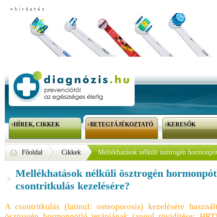
HÍREK, CIKKEK
BETEGTÁJÉKOZTATÓ
KERESŐK
Főoldal
Cikkek
Mellékhatások nélküli ösztrogén hormonpótl
Mellékhatások nélküli ösztrogén hormonpót
csontritkulás kezelésére?
A csontritkulás (latinul: osteoporosis) kezelésére használ
ösztrogén hormonpótló terápiának (angol rövidítése: HRT