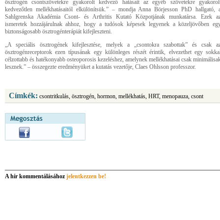
ösztrogén csontszövetekre gyakorolt kedvező hatásait az egyéb szövetekre gyakorol
kedvezőtlen mellékhatásaitól elkülönítsük.” – mondja Anna Börjesson PhD hallgató, 
Sahlgrenska Akadémia Csont- és Arthritis Kutató Közpotjának munkatársa. Ezek a
ismeretek hozzájárulnak ahhoz, hogy a tudósok képesek legyenek a közeljövőben eg
biztonságosabb ösztrogénterápiát kifejleszteni.
„A speciális ösztrogének kifejlesztése, melyek a „csontokra szabottak” és csak a
ösztrogénreceptorok ezen típusának egy különleges részét érintik, elvezethet egy sokka
célzottabb és hatékonyabb osteoporosis kezeléshez, amelynek mellékhatásai csak minimálisa
lesznek.” – összegezte eredményüket a kutatás vezetője, Claes Ohlsson professzor.
Címkék:
csontritkulás, ösztrogén, hormon, mellékhatás, HRT, menopauza, csont
A hír kommentálásához
jelentkezzen be!