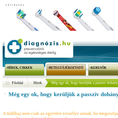
HÍREK, CIKKEK
BETEGTÁJÉKOZTATÓ
KERESŐK
Főoldal
Hírek
Még egy ok, hogy kerüljük a passzív dohány
Még egy ok, hogy kerüljük a passzív dohán
A tüdőbaj nem csak az egyetlen veszélye annak, ha megosztja