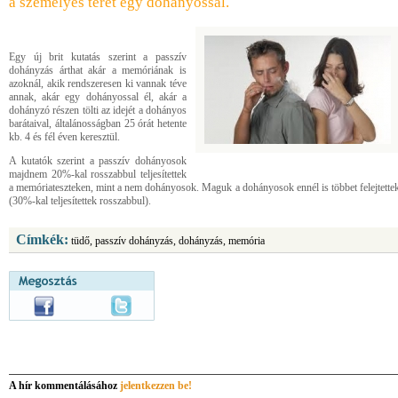
a személyes terét egy dohányossal.
Egy új brit kutatás szerint a passzív
dohányzás árthat akár a memóriának is
azoknál, akik rendszeresen ki vannak téve
annak, akár egy dohányossal él, akár a
dohányzó részen tölti az idejét a dohányos
barátaival, általánosságban 25 órát hetente
kb. 4 és fél éven keresztül.
A kutatók szerint a passzív dohányosok
majdnem 20%-kal rosszabbul teljesítettek
a memóriateszteken, mint a nem dohányosok. Maguk a dohányosok ennél is többet felejtette
(30%-kal teljesítettek rosszabbul).
Címkék:
tüdő, passzív dohányzás, dohányzás, memória
A hír kommentálásához
jelentkezzen be!