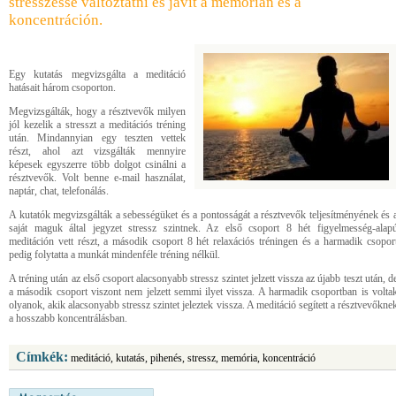
stresszessé változtatni és javít a memórián és a
koncentráción.
Egy kutatás megvizsgálta a meditáció
hatásait három csoporton.
Megvizsgálták, hogy a résztvevők milyen
jól kezelik a stresszt a meditációs tréning
után. Mindannyian egy teszten vettek
részt, ahol azt vizsgálták mennyire
képesek egyszerre több dolgot csinálni a
résztvevők. Volt benne e-mail használat,
naptár, chat, telefonálás.
A kutatók megvizsgálták a sebességüket és a pontosságát a résztvevők teljesítményének és 
saját maguk által jegyzet stressz szintnek. Az első csoport 8 hét figyelmesség-alap
meditáción vett részt, a második csoport 8 hét relaxációs tréningen és a harmadik csopor
pedig folytatta a munkát mindenféle tréning nélkül.
A tréning után az első csoport alacsonyabb stressz szintet jelzett vissza az újabb teszt után, d
a második csoport viszont nem jelzett semmi ilyet vissza. A harmadik csoportban is volta
olyanok, akik alacsonyabb stressz szintet jeleztek vissza. A meditáció segített a résztvevőkne
a hosszabb koncentrálásban.
Címkék:
meditáció, kutatás, pihenés, stressz, memória, koncentráció