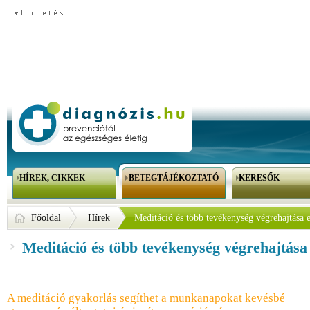
HÍREK, CIKKEK
BETEGTÁJÉKOZTATÓ
KERESŐK
Főoldal
Hírek
Meditáció és több tevékenység végrehajtása 
Meditáció és több tevékenység végrehajtása
A meditáció gyakorlás segíthet a munkanapokat kevésbé