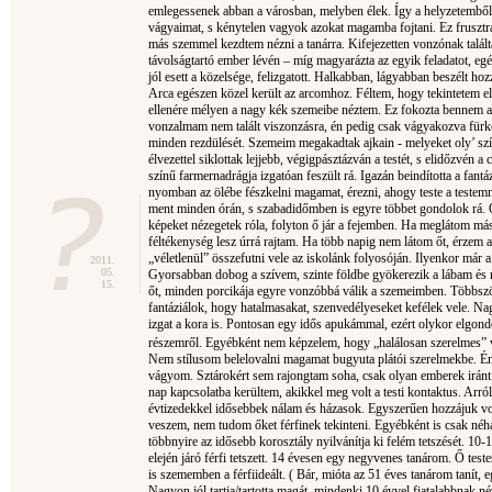
emlegessenek abban a városban, melyben élek. Így a helyzetemből
vágyaimat, s kénytelen vagyok azokat magamba fojtani. Ez fruszt
más szemmel kezdtem nézni a tanárra. Kifejezetten vonzónak talál
távolságtartó ember lévén – míg magyarázta az egyik feladatot, e
jól esett a közelsége, felizgatott. Halkabban, lágyabban beszélt ho
Arca egészen közel került az arcomhoz. Féltem, hogy tekintetem el
ellenére mélyen a nagy kék szemeibe néztem. Ez fokozta bennem az
vonzalmam nem talált viszonzásra, én pedig csak vágyakozva fürk
minden rezdülését. Szemeim megakadtak ajkain - melyeket oly’ sz
élvezettel siklottak lejjebb, végigpásztázván a testét, s elidőzvén 
színű farmernadrágja izgatóan feszült rá. Igazán beindította a fant
nyomban az ölébe fészkelni magamat, érezni, ahogy teste a testemn
ment minden órán, s szabadidőmben is egyre többet gondolok rá. O
képeket nézegetek róla, folyton ő jár a fejemben. Ha meglátom má
féltékenység lesz úrrá rajtam. Ha több napig nem látom őt, érzem 
„véletlenül” összefutni vele az iskolánk folyosóján. Ilyenkor már a 
2011.
05.
Gyorsabban dobog a szívem, szinte földbe gyökerezik a lábam é
15.
őt, minden porcikája egyre vonzóbbá válik a szemeimben. Többs
fantáziálok, hogy hatalmasakat, szenvedélyeseket kefélek vele. Nag
izgat a kora is. Pontosan egy idős apukámmal, ezért olykor elgond
részemről. Egyébként nem képzelem, hogy „halálosan szerelmes” 
Nem stílusom belelovalni magamat bugyuta plátói szerelmekbe. Én 
vágyom. Sztárokért sem rajongtam soha, csak olyan emberek iránt
nap kapcsolatba kerültem, akikkel meg volt a testi kontaktus. Arr
évtizedekkel idősebbek nálam és házasok. Egyszerűen hozzájuk vo
veszem, nem tudom őket férfinek tekinteni. Egyébként is csak né
többnyire az idősebb korosztály nyilvánítja ki felém tetszését. 1
elején járó férfi tetszett. 14 évesen egy negyvenes tanárom. Ő teste
is szememben a férfiideált. ( Bár, mióta az 51 éves tanárom tanít,
Nagyon jól tartja/tartotta magát, mindenki 10 évvel fiatalabbnak né