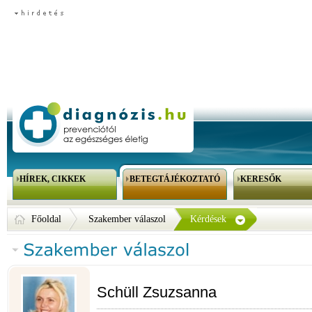
HÍREK, CIKKEK
BETEGTÁJÉKOZTATÓ
KERESŐK
Főoldal
Szakember válaszol
Kérdések
Schüll Zsuzsanna