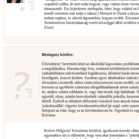
2011.
csapatból szállni, de nem tudja hogyan, vagy valami olyan visszaj
05.
elmarasztaló. Ezt (is)érdemes mérlegelni, lehet, hogy valahol ott
03.
teendő szerintem már tudja a választ:) Mennyit ér Önnek a társas
tudtam segíteni, és sikerül átgondolnia, hogyan tovább. Köszönö
Természetesen bizonytalanság esetén készséggel állok továbbra is
Zsuzsi
lifeofagony kérdése:
Üdvözletem! Szeretném leírni az alkohollal kapcsolatos problémám
a megoldásához. Harmincnégy éves, rendezett körülmények közöt
szabadidőmben művészetekkel foglalkozom, időnként baráti társa
beszélgetés, koncert közben. Azonban egyes alkalmakkor italozás 
elveszítem a kontrollt, ekkor szinte kényszeresen iszom tovább, s
keresem az egyébként számomra elfogadthatatlannak tartott szituá
2010.
be, amikor valami sokkhatás ér, vagy rám törnek régi fájdalmak. 
09.
egyedül, olyan, mintha leereszkednék valamiféle pokolba, keresem 
21.
életről. Ezekről az időnként előforduló ivásokról nem akarok lemo
'pokolraszállás' végzetes következményekkel jár majd, ezért szeret
befejezni az ivást, hogy ez ne következhessen be. Figyelmét és segí
Krisztina
Kedves Hölgyem! Köszönöm kérdését, igyekszem korrekt választ a
ugyanakkor azt is eldöntötte, hogy nem akar lemondani a "pokol