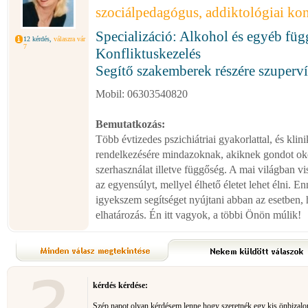
szociálpedagógus, addiktológiai kon
Specializáció: Alkohol és egyéb fü
12 kérdés,
válaszra vár
7
Konfliktuskezelés
Segítő szakemberek részére szuperví
Mobil: 06303540820
Bemutatkozás:
Több évtizedes pszichiátriai gyakorlattal, és klin
rendelkezésére mindazoknak, akiknek gondot ok
szerhasználat illetve függőség. A mai világban v
az egyensúlyt, mellyel élhető életet lehet élni. E
igyekszem segítséget nyújtani abban az esetben,
elhatározás. Én itt vagyok, a többi Önön múlik!
kérdés kérdése:
Szép napot olyan kérdésem lenne,hogy szeretnék egy kis önbiza