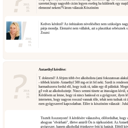
szeretné,hogy nagyobb cicim legyen esetleg ha küldenék egy maj
2015.
elemezné nekem?Várom válaszát.Köszönöm
05.
23.
Kedves kérdező! Az önbizalom növeléséhez nem szükséges nagy
párja mondja. Elemzést nem vállalok, azt a plasztikai sebésznek
Zsuzsi
2016.
05.
11.
Antaethyl kérdése:
T. doktornő! A férjem több éve alkoholista (ami fokozatosan alakult
- többek között- Antaethyl 500 mg-ot írt fel neki. Szedi is rendese
harmadszorra fordul elő, hogy iszik rá, talán egy dl pálinkát. Meg
g/l volt az alkoholszintje. Nincs semmi tünete az ittasságon kívül, 
2014.
12.
Kérdésem az lenne, hogy rá nincs hatással ez a gyógyszer, ilyen l
29.
interneten, hogy nagyon rosszul vannak tőle, tehát nem tudnak rá 
ezen gyógyszerrel kapcsolatban. Előre is köszönöm válaszát : Juh
Tisztelt Asszonyom! A kérdésére válaszolva, előfordulhat, hogy 
ahogyan "elvárható", illetve amiről Ön is tájékozódott. Az Antae
gyógyszer, hanem alkohollal érintkezve fejti ki hatását. Ebből kö