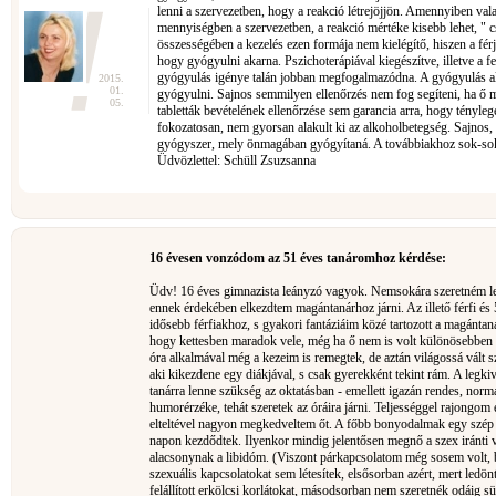
lenni a szervezetben, hogy a reakció létrejöjjön. Amennyiben v
mennyiségben a szervezetben, a reakció mértéke kisebb lehet, " c
összességében a kezelés ezen formája nem kielégítő, hiszen a fér
hogy gyógyulni akarna. Pszichoterápiával kiegészítve, illetve a fe
gyógyulás igénye talán jobban megfogalmazódna. A gyógyulás alfá
2015.
01.
gyógyulni. Sajnos semmilyen ellenőrzés nem fog segíteni, ha ő m
05.
tabletták bevételének ellenőrzése sem garancia arra, hogy ténylege
fokozatosan, nem gyorsan alakult ki az alkoholbetegség. Sajnos, 
gyógyszer, mely önmagában gyógyítaná. A továbbiakhoz sok-sok t
Üdvözlettel: Schüll Zsuzsanna
16 évesen vonzódom az 51 éves tanáromhoz kérdése:
Üdv! 16 éves gimnazista leányzó vagyok. Nemsokára szeretném let
ennek érdekében elkezdtem magántanárhoz járni. Az illető férfi és
idősebb férfiakhoz, s gyakori fantáziáim közé tartozott a magántaná
hogy kettesben maradok vele, még ha ő nem is volt különösebben a
óra alkalmával még a kezeim is remegtek, de aztán világossá vál
aki kikezdene egy diákjával, s csak gyerekként tekint rám. A legkiv
tanárra lenne szükség az oktatásban - emellett igazán rendes, nor
humorérzéke, tehát szeretek az óráira járni. Teljességgel rajongom
elteltével nagyon megkedveltem őt. A főbb bonyodalmak egy szép
napon kezdődtek. Ilyenkor mindig jelentősen megnő a szex iránti
alacsonynak a libidóm. (Viszont párkapcsolatom még sosem volt, b
szexuális kapcsolatokat sem létesítek, elsősorban azért, mert le
felállított erkölcsi korlátokat, másodsorban nem szeretnék odáig s