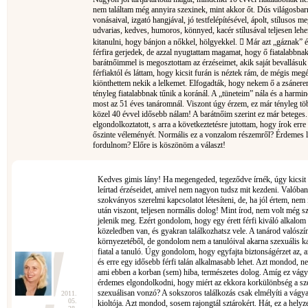
nem találtam még annyira szexinek, mint akkor őt. Dús világosbarn
vonásaival, izgató hangjával, jó testfelépítésével, ápolt, stílusos me
udvarias, kedves, humoros, könnyed, kacér stílusával teljesen leheng
kitanulni, hogy bánjon a nőkkel, hölgyekkel.  Már azt „gáznak”
férfira gerjedek, de azzal nyugtattam magamat, hogy ő fiatalabbnak
barátnőimmel is megosztottam az érzéseimet, akik saját bevallásu
férfiaktól és láttam, hogy kicsit furán is néztek rám, de mégis me
kiönthettem nekik a lelkemet. Elfogadták, hogy nekem ő a zsánerem
tényleg fiatalabbnak tűnik a koránál. A „tüneteim” nála és a harmin
most az 51 éves tanáromnál. Viszont úgy érzem, ez már tényleg tö
közel 40 évvel idősebb nálam! A barátnőim szerint ez már beteges.
elgondolkoztatott, s arra a következtetésre jutottam, hogy írok err
őszinte véleményét. Normális ez a vonzalom részemről? Érdemes l
fordulnom? Előre is köszönöm a választ!
Kedves gimis lány! Ha megengeded, tegeződve írnék, úgy kicsit
leírtad érzéseidet, amivel nem nagyon tudsz mit kezdeni. Valób
szokványos szerelmi kapcsolatot létesíteni, de, ha jól értem, ne
után viszont, teljesen normális dolog! Mint írod, nem volt még s
jelenik meg. Ezért gondolom, hogy egy érett férfi kiváló alkalom 
közeledben van, és gyakran találkozhatsz vele. A tanárod valószín
környezetéből, de gondolom nem a tanulóival akarna szexuális kapc
fiatal a tanuló. Úgy gondolom, hogy egyfajta biztonságérzet az, 
és erre egy idősebb férfi talán alkalmasabb lehet. Azt mondod, 
ami ebben a korban (sem) hiba, természetes dolog. Amíg ez vágy
érdemes elgondolkodni, hogy miért az ekkora korkülönbség a sz
szexuálisan vonzó? A sokszoros találkozás csak elmélyíti a vágya
2011.
05.
kioltója. Azt mondod, sosem rajongtál sztárokért. Hát, ez a hely