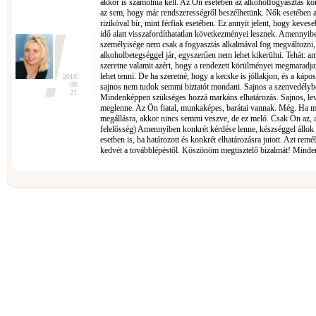
akkor is számolnia kell. Az Ön esetében az alkoholfogyasztás ko
az sem, hogy már rendszerességről beszélhetünk. Nők esetében 
rizikóval bír, mint férfiak esetében. Ez annyit jelent, hogy kev
idő alatt visszafordíthatatlan következményei lesznek. Amennyibe
személyisége nem csak a fogyasztás alkalmával fog megváltozni, 
alkoholbetegséggel jár, egyszerűen nem lehet kikerülni. Tehát: a
szeretne valamit azért, hogy a rendezett körülményei megmaradja
lehet tenni. De ha szeretné, hogy a kecske is jóllakjon, és a káp
2010.
09.
sajnos nem tudok semmi biztatót mondani. Sajnos a szenvedély
21.
Mindenképpen szükséges hozzá markáns elhatározás. Sajnos, le
meglenne. Az Ön fiatal, munkaképes, barátai vannak. Még. Ha má
megállásra, akkor nincs semmi veszve, de ez meló. Csak Ön az, a
felelősség) Amennyiben konkrét kérdése lenne, készséggel állok 
esetben is, ha határozott és konkrét elhatározásra jutott. Azt remé
kedvét a továbblépéstől. Köszönöm megtisztelő bizalmát! Minden