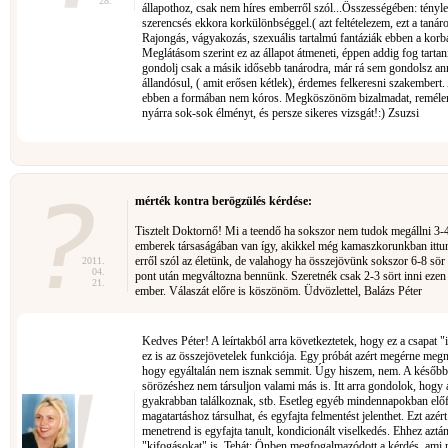
28.
állapothoz, csak nem híres emberről szól...Összességében: tényle
szerencsés ekkora korkülönbséggel.( azt feltételezem, ezt a tanárod
Rajongás, vágyakozás, szexuális tartalmú fantáziák ebben a korb
Meglátásom szerint ez az állapot átmeneti, éppen addig fog tarta
gondolj csak a másik idősebb tanárodra, már rá sem gondolsz ann
állandósul, ( amit erősen kétlek), érdemes felkeresni szakembert.
ebben a formában nem kóros. Megköszönöm bizalmadat, remélem
nyárra sok-sok élményt, és persze sikeres vizsgát!:) Zsuzsi
mérték kontra berögzülés kérdése:
Tisztelt Doktornő! Mi a teendő ha sokszor nem tudok megállni 3-
emberek társaságában van így, akikkel még kamaszkorunkban ittu
erről szól az életünk, de valahogy ha összejövünk sokszor 6-8 sö
2011.
04.
pont után megváltozna bennünk. Szeretnék csak 2-3 sört inni eze
21.
ember. Válaszát előre is köszönöm. Üdvözlettel, Balázs Péter
Kedves Péter! A leírtakból arra következtetek, hogy ez a csapat 
ez is az összejövetelek funkciója. Egy próbát azért megérne megn
hogy egyáltalán nem isznak semmit. Úgy hiszem, nem. A későbbie
sörözéshez nem társuljon valami más is. Itt arra gondolok, hogy 
gyakrabban találkoznak, stb. Esetleg egyéb mindennapokban előf
magatartáshoz társulhat, és egyfajta felmentést jelenthet. Ezt az
menetrend is egyfajta tanult, kondicionált viselkedés. Ehhez aztá
"kifogásokat" is. Tehát: Önben megfogalmazódott a kérdés, ami n