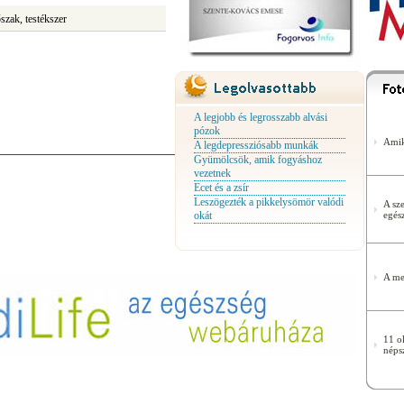
szak, testékszer
A legjobb és legrosszabb alvási
pózok
Amik
A legdepressziósabb munkák
Gyümölcsök, amik fogyáshoz
vezetnek
Ecet és a zsír
Leszögezték a pikkelysömör valódi
A sze
okát
egés
A me
11 o
néps