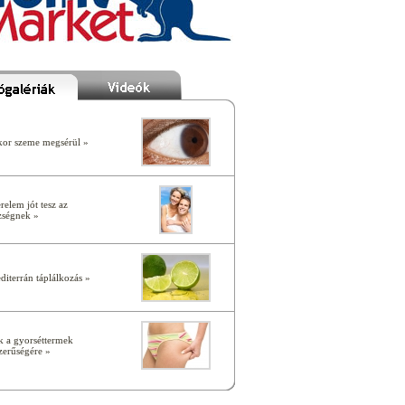
or szeme megsérül »
relem jót tesz az
zségnek »
diterrán táplálkozás »
k a gyorséttermek
zerűségére »