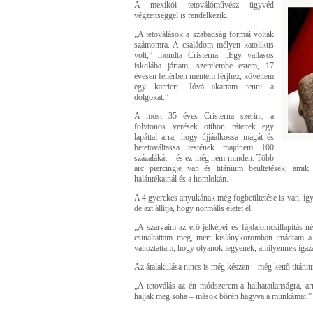
A mexikói tetoválóművész ügyvéd
végzettséggel is rendelkezik.
„A tetoválások a szabadság formái voltak
számomra. A családom mélyen katolikus
volt,” mondta Cristerna. „Egy vallásos
iskolába jártam, szerelembe estem, 17
évesen fehérben mentem férjhez, követtem
egy karriert. Jóvá akartam tenni a
dolgokat.”
A most 35 éves Cristerna szerint, a
folytonos verések otthon rátettek egy
lapáttal arra, hogy újjáalkossa magát és
betetováltassa testének majdnem 100
százalákát – és ez még nem minden. Több
arc piercingje van és titánium beültetések, amik
halántékainál és a homlokán.
A 4 gyerekes anyukának még fogbeültetése is van, így 
de azt állítja, hogy normális életet él.
„A szarvaim az erő jelképei és fájdalomcsillapítás né
csináltattam meg, mert kislánykoromban imádtam a
változtattam, hogy olyanok legyenek, amilyennek igaz
Az átalakulása nincs is még készen – még kettő titánium 
„A tetoválás az én módszerem a halhatatlanságra, ar
haljak meg soha – mások bőrén hagyva a munkámat.”