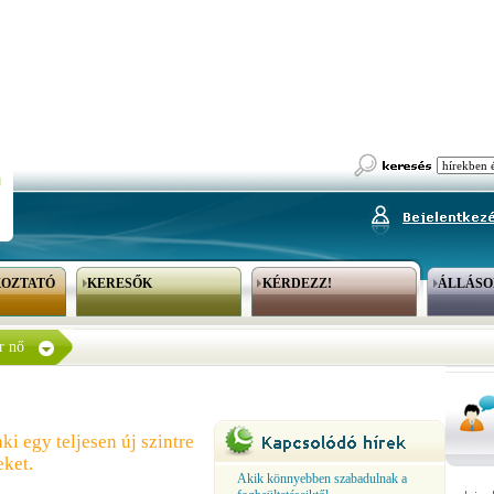
KOZTATÓ
KERESŐK
KÉRDEZZ!
ÁLLÁSO
r nő
ki egy teljesen új szintre
eket.
Akik könnyebben szabadulnak a