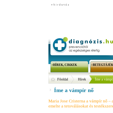
HÍREK, CIKKEK
BETEGTÁJÉ
Főoldal
Hírek
Íme a vámpí
Íme a vámpír nő
Maria Jose Cristerna a vámpír nő – a
emelte a tetoválásokat és testékszer