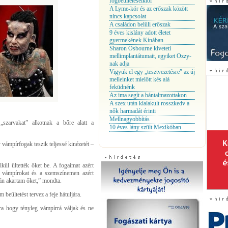
fogbeültetéseiktől
A Lyme-kór és az erőszak között
nincs kapcsolat
A családon belüli erőszak
9 éves kislány adott életet
gyermekének Kínában
Sharon Osbourne kiveteti
mellimplantátumait, egyiket Ozzy-
nak adja
Vigyük el egy „tesztvezetésre” az új
melleinket mielőtt kés alá
feküdnénk
Az ima segít a bántalmazottakon
A szex után kialakult rosszkedv a
nők harmadát érinti
Mellnagyobbítás
 „szarvakat” alkotnak a bőre alatt a
10 éves lány szült Mexikóban
vámpírfogak teszik teljessé kinézetét –
lkül ültették őket be. A fogaimat azért
 vámpírokat és a szemszínemen azért
án akartam őket,” mondta.
beültetést tervez a feje hátuljára.
ra hogy tényleg vámpírrá váljak és ne