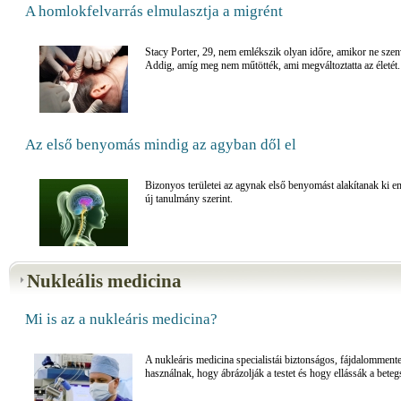
A homlokfelvarrás elmulasztja a migrént
Stacy Porter, 29, nem emlékszik olyan időre, amikor ne szen
Addig, amíg meg nem műtötték, ami megváltoztatta az életét. 
Az első benyomás mindig az agyban dől el
Bizonyos területei az agynak első benyomást alakítanak ki e
új tanulmány szerint.
Nukleális medicina
Mi is az a nukleáris medicina?
A nukleáris medicina specialistái biztonságos, fájdalommente
használnak, hogy ábrázolják a testet és hogy ellássák a beteg