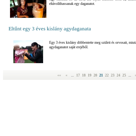
eltávolíthassanak egy daganatot.
Eltűnt egy 3 éves kislány agydaganata
Egy 3 éves kislány döbbentette meg szüleit és orvosait, miut
agydaganatot saját erejéből.
««
«
...
17
18
19
20
21
22
23
24
25
...