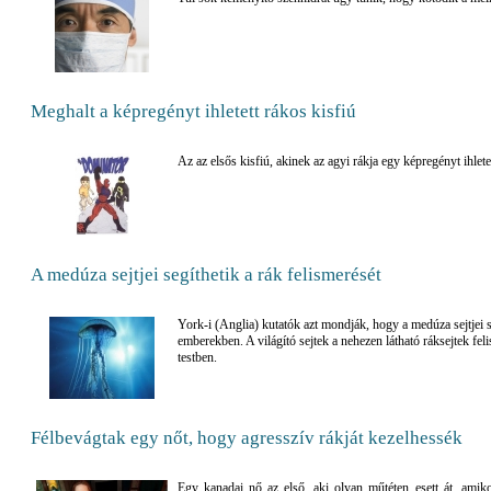
Meghalt a képregényt ihletett rákos kisfiú
Az az elsős kisfiú, akinek az agyi rákja egy képregényt ihlete
A medúza sejtjei segíthetik a rák felismerését
York-i (Anglia) kutatók azt mondják, hogy a medúza sejtjei se
emberekben. A világító sejtek a nehezen látható ráksejtek fe
testben.
Félbevágtak egy nőt, hogy agresszív rákját kezelhessék
Egy kanadai nő az első, aki olyan műtéten esett át, amiko