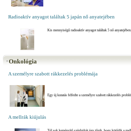
Radioaktív anyagot találtak 5 japán nő anyatejében
Kis mennyiségű radioaktív anyagot találtak 5 nő anyatejében
Onkológia
A személyre szabott rákkezelés problémája
Egy új kutatás felfedte a személyre szabott rákkezelés problé
A mellrák kiújulás
Túl sok keményítő szénhidrát úgy tűnik, hogy kötődik a mell