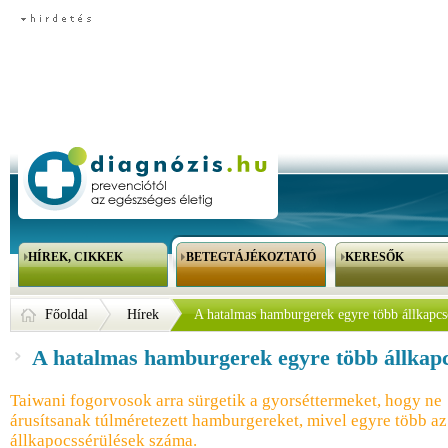
HÍREK, CIKKEK
BETEGTÁJÉKOZTATÓ
KERESŐK
Főoldal
Hírek
A hatalmas hamburgerek egyre több állkapcs
A hatalmas hamburgerek egyre több állkapc
Taiwani fogorvosok arra sürgetik a gyorséttermeket, hogy ne
árusítsanak túlméretezett hamburgereket, mivel egyre több az
állkapocssérülések száma.