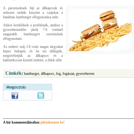
A pácienseknek fájt az állkapcsuk és
nehezen tudták kinyitni a szájukat a
hatalmas hamburger elfogyasztása után.
Akkor kezdődnek a problémák, amikor a
gyorséttermekbe járók 7.6 centinél
magasabb hamburgert szeretnének
elfogyasztani.
Az emberi száj 3.8 centi magas tárgyakat
képes bekapni, és ha ezt túllépjük,
megsérthetjük az állkapocs és a
haléntékcsont közötti ízületet, a fülek előtt.
Címkék:
hamburger, állkapocs, fog, fogászat, gyorsétterem
A hír kommentálásához
jelentkezzen be!