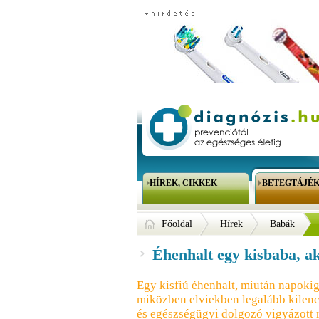
HÍREK, CIKKEK
BETEGTÁJÉ
Főoldal
Hírek
Babák
Éhenhalt egy kisbaba, aki
Egy kisfiú éhenhalt, miután napokig
miközben elviekben legalább kilenc
és egészségügyi dolgozó vigyázott r