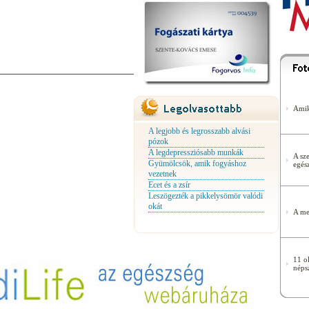
Amik
A legjobb és legrosszabb alvási
pózok
A legdepressziósabb munkák
A sze
Gyümölcsök, amik fogyáshoz
egés
vezetnek
Ecet és a zsír
Leszögezték a pikkelysömör valódi
okát
A me
11 o
néps