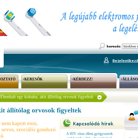
KOZTATÓ
KERESŐK
KÉRDEZZ!
ÁLLÁSO
Éhenhalt egy kisbaba, akit állítólag orvosok figyeltek
t állítólag orvosok figyeltek
 nem kapott enni,
 orvos, szociális gondozó
A HIV vírus elleni gyógyszerek
á.