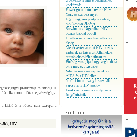
csökkentik a látás elvesztésének
kockázatát
Power gomb minta nyerte New
York óvszerversenyét
Egy virág, ami javítja a kedvet,
csökkenti az éhséget
Szezám utca Nigériában HIV
pozitív bábbal bővült
Új ellenszer a fáradtság ellen: az
éhség
Megérkeztek az eslő HIV pozitív
emberek az Egyesült Államokba
miután eltörölték a tiltásukat
Bíróság vizsgálja, hogy vegán diéta
ölt-e meg egy kisbabát
Világító macskák segítenek az
AIDS és a HIV ellen
5-ből 1 homo- vagy biszexuális
városi férfi HIV-pozitív
 egészségügyi problémája és mindig is
Ezért szedik vissza a súlyukat a
b 15 alkalommal látták egyészségügyi
fogyókúrázók
y a kisfiú és a nővére nem szerepel a
áplálék, HIV