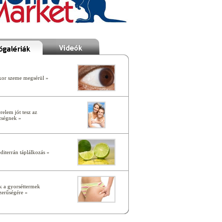
or szeme megsérül »
relem jót tesz az
zségnek »
diterrán táplálkozás »
k a gyorséttermek
zerűségére »