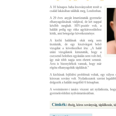
A 10 hónapos baba lesoványodott testét a
család lakásában találták meg, Londonban.
A 29 éves anyját letartóztatták gyermeke
elhanyagolásának vádjával, de két nappal
később meghalt. HIV-pozitív volt, a
halálát pedig egy ritka agykárosodáshoz
kötik, ami betegsége következménye.
A kisfiú halálának okát még nem
tisztázták, de egy kiszivárgott belső
vizsgálat a következőket írta: „A halál
utáni vizsgálatok kimutatták, hogy a
csecsemő beleiben egyátalán nem volt étel,
így már több napja nem ehetett semmit.
Arra is bizonyítékok vannak, hogy már
régóta elhanyagolták táplálását.”
A kisfiúnak fejlődési problémái voltak, egy súlyos
kórosan sovány volt. Nyilatkozatok szerint legaláb
dolgozók a halálát megelőtő 6 hónapban.
A westminster-i tanács viszont azt nyilatkozta, hog
gyermekvédelmi nyilvántartásukban.
Címkék:
éhség, kóros soványság, táplálkozás, t