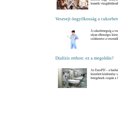
kutatók vizsgálódásai
Vesesejt öngyilkosság a cukorbe
A cukorbetegség a vez
olyan ellenséges körny
csökkentve a veseműk
Dialízis otthon: ez a megoldás?
Az EuroPD – a hashárty
közzétett közlemény sz
betegeknek csupán a 1