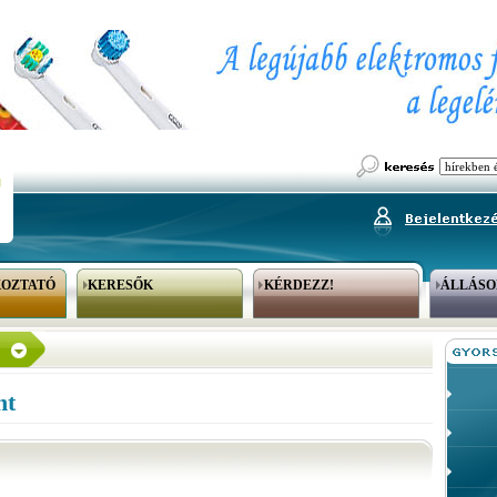
KOZTATÓ
KERESŐK
KÉRDEZZ!
ÁLLÁSO
nt