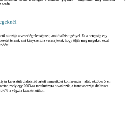
k során.
tegeknél
ető okozója a veseelégtelenségnek, ami dialízist igényel. Ez a betegség egy
ezetet teremt, ami kényszeríti a vesesejteket, hogy öljék meg magukat, ezzel
ödést.
án keresztüli dialízisről tartott nemzetközi konferencia – által, október 5-én
erint, mely egy 2003-as tanulmányra hivatkozik, a franciaországi dialízises
0,6%-a végzi a kezelést otthon.