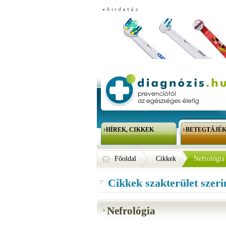
HÍREK, CIKKEK
BETEGTÁJÉ
Főoldal
Cikkek
Nefrológia
Cikkek szakterület szeri
Nefrológia