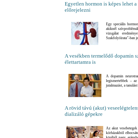
Egyetlen hormon is képes lehet a
előrejelezni
Egy speciális hormon 
akiknél szívproblémák,
vizsgálat eredmény
Szakfolyóirata”-ban j
A vesékben termelődő dopamin sz
élettartamra is
A dopamin neurotran
legismertebbek – az 
jutalmazást, a tanulás
A rövid távú (akut) veseelégtele
dializáló gépekre
Az akut vesebetegek 
kórházakból elbocsátot
köréből nagy arányba