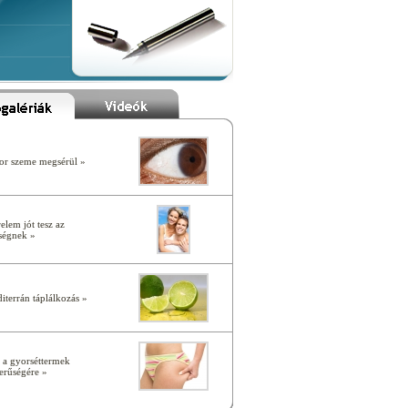
r szeme megsérül »
elem jót tesz az
ségnek »
iterrán táplálkozás »
 a gyorséttermek
erűségére »