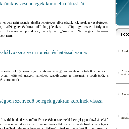
 krónikus vesebetegek korai elhalálozását
vérben mért szintje alapján lehetséges előrejelezni, kik azok a vesebetegek,
 dialízisigény és korai halál fog jelentkezni – állítja egy frissen lefolytatott
eiről beszámoló publikáció, amely az „Amerikai Nefrológiai Társaság
elent meg.
Amiko
abályozza a vérnyomást és hatással van az
szmitternek (kémiai ingerületátvivő anyag) az agyban betöltött szerepei a
A szer
egész
olyan jelátviteli utakon, amelyek szabályozzák a mozgást, a motivációt, a
t és a memóriát.
A med
nségben szenvedő betegek gyakran kerülnek vissza
11 ok
népsz
(rövidebb idejű veseműködés-kiesésben szenvedő betegek) gondozását ellátó
t és a rehabilitációt célzó, hosszú távú ellátásra szoruló dializált vesebetegek
n kerülnek vissza a betegek a dializáló gépekre – állapították meg amerikai