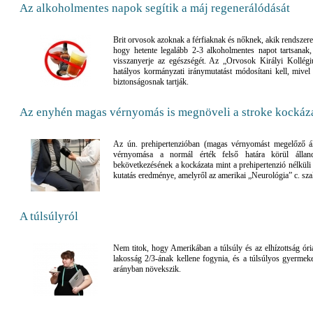
Az alkoholmentes napok segítik a máj regenerálódását
Brit orvosok azoknak a férfiaknak és nőknek, akik rendszeres
hogy hetente legalább 2-3 alkoholmentes napot tartsanak
visszanyerje az egészségét. Az „Orvosok Királyi Kollégi
hatályos kormányzati iránymutatást módosítani kell, mive
biztonságosnak tartják.
Az enyhén magas vérnyomás is megnöveli a stroke kockáz
Az ún. prehipertenzióban (magas vérnyomást megelőző ál
vérnyomása a normál érték felső határa körül álla
bekövetkezésének a kockázata mint a prehipertenzió nélküli e
kutatás eredménye, amelyről az amerikai „Neurológia” c. sza
A túlsúlyról
Nem titok, hogy Amerikában a túlsúly és az elhízottság óriá
lakosság 2/3-ának kellene fogynia, és a túlsúlyos gyermek
arányban növekszik.