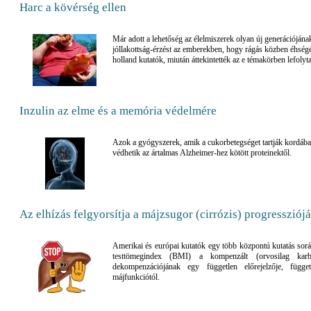
Harc a kövérség ellen
Már adott a lehetőség az élelmiszerek olyan új generációjának 
jóllakottság-érzést az emberekben, hogy rágás közben éhségér
holland kutatók, miután áttekintették az e témakörben lefolyta
Inzulin az elme és a memória védelmére
Azok a gyógyszerek, amik a cukorbetegséget tartják kordáb
védhetik az ártalmas Alzheimer-hez kötött proteinektől.
Az elhízás felgyorsítja a májzsugor (cirrózis) progressziójá
Amerikai és európai kutatók egy több központú kutatás sor
testtömegindex (BMI) a kompenzált (orvosilag karban
dekompenzációjának egy független előrejelzője, függ
májfunkciótól.