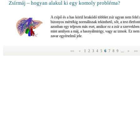
Zsírmáj – hogyan alakul ki egy komoly probléma?
A csípő és a has körül lerakódó többlet zsír ugyan nem felel
bizonyos mértékig normálisnak tekinthető, sőt, a test életfon
azonban egy teljesen más eset, amikor ez a zsír a szervekben 
mint amilyen a máj, a hasnyálmirigy, vagy az izmok. Ez nem
zavar egyértelmű jele.
««
«
1
2
3
4
5
6
7
8
9
...
»
»»