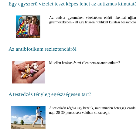
Egy egyszerű vizelet teszt képes lehet az autizmus kimutat
Az autista gyermekek vizeletében eltérő „kémiai ujjle
gyermekekében - áll egy frissen publikált kutatási beszámol
Az antibiotikum rezisztenciáról
Mi ellen hatásos és mi ellen nem az antibiotikum?
A testedzés tényleg egészségesen tart?
A testedzést régóta úgy kezelik, mint minden betegség csoda
napi 20-30 perces séta valóban sokat segít.