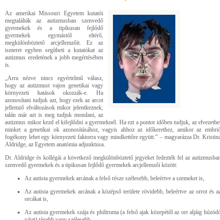
Az amerikai Missouri Egyetem kutatói
megtalálták az autizmusban szenvedő
gyermekek és a tipikusan fejlődő
gyermekek egymástól eltérő,
megkülönböztető arcjellemzőit. Ez az
ismeret egyben segítheti a kutatókat az
autizmus eredetének a jobb megértésében
is.
„Arra nézve nincs egyértelmű válasz,
hogy az autizmust vajon genetikai vagy
környezeti hatások okozzák-e. Ha
azonosítani tudjuk azt, hogy ezek az arcot
jellemző elváltozások mikor jelentkeznek,
talán már azt is meg tudjuk mondani, az
autizmus mikor kezd el kifejlődni a gyermeknél. Ha ezt a pontot időben tudjuk, az elvezethe
minket a genetikai ok azonosításához, vagyis ahhoz az időkerethez, amikor az embri
fogékony lehet egy környezeti faktorra vagy mindkettőre együtt.” – magyarázza Dr. Kristin
Aldridge, az Egyetem anatómia adjunktusa.
Dr. Aldridge és kollégái a következő megkülönböztető jegyeket fedezték fel az autizmusba
szenvedő gyermekek és a tipikusan fejlődő gyermekek arcjellemzői között:
Az autista gyermekek arcának a felső része szélesebb, beleértve a szemeket is,
Az autista gyermekek arcának a középső területe rövidebb, beleértve az orrot és a
orcákat is,
Az autista gyermekek szája és philtruma (a felső ajak közepétől az orr aljáig húzód
vájat) tágabb vagy szélesebb.