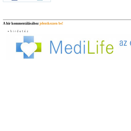
A hír kommentálásához
jelentkezzen be!