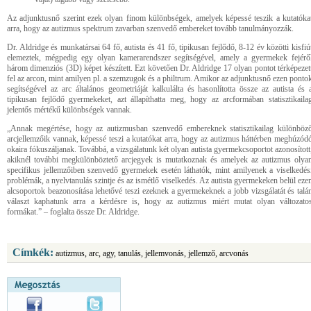
Az adjunktusnő szerint ezek olyan finom különbségek, amelyek képessé teszik a kutatóka
arra, hogy az autizmus spektrum zavarban szenvedő embereket tovább tanulmányozzák.
Dr. Aldridge és munkatársai 64 fő, autista és 41 fő, tipikusan fejlődő, 8-12 év közötti kisfiú
elemeztek, mégpedig egy olyan kamerarendszer segítségével, amely a gyermekek fejérő
három dimenziós (3D) képet készített. Ezt követően Dr. Aldridge 17 olyan pontot térképezet
fel az arcon, mint amilyen pl. a szemzugok és a philtrum. Amikor az adjunktusnő ezen ponto
segítségével az arc általános geometriáját kalkulálta és hasonlította össze az autista és 
tipikusan fejlődő gyermekeket, azt állapíthatta meg, hogy az arcformában statisztikaila
jelentős mértékű különbségek vannak.
„Annak megértése, hogy az autizmusban szenvedő embereknek statisztikailag különböz
arcjellemzőik vannak, képessé teszi a kutatókat arra, hogy az autizmus háttérben meghúzód
okaira fókuszáljanak. Továbbá, a vizsgálatunk két olyan autista gyermekcsoportot azonosított
akiknél további megkülönböztető arcjegyek is mutatkoznak és amelyek az autizmus olya
specifikus jellemzőiben szenvedő gyermekek esetén láthatók, mint amilyenek a viselkedés
problémák, a nyelvtanulás szintje és az ismétlő viselkedés. Az autista gyermekeken belül eze
alcsoportok beazonosítása lehetővé teszi ezeknek a gyermekeknek a jobb vizsgálatát és talá
választ kaphatunk arra a kérdésre is, hogy az autizmus miért mutat olyan változato
formákat.” – foglalta össze Dr. Aldridge.
Címkék:
autizmus, arc, agy, tanulás, jellemvonás, jellemző, arcvonás