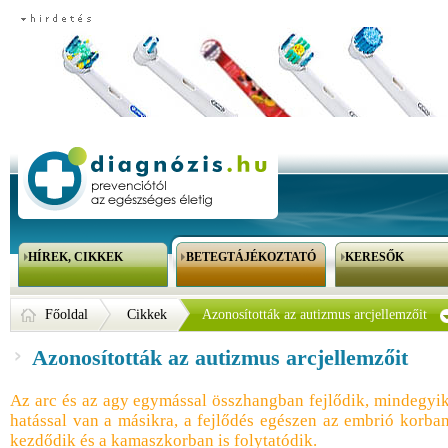
HÍREK, CIKKEK
BETEGTÁJÉKOZTATÓ
KERESŐK
Főoldal
Cikkek
Azonosították az autizmus arcjellemzőit
Azonosították az autizmus arcjellemzőit
Az arc és az agy egymással összhangban fejlődik, mindegyi
hatással van a másikra, a fejlődés egészen az embrió korba
kezdődik és a kamaszkorban is folytatódik.