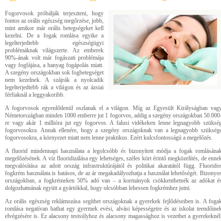
Fogorvosok próbálják terjeszteni, hogy
fontos az orális egészség megőrzése, jobb,
mint amikor már orális betegségeket kell
kezelni. De a fogak romlása egyike a
legelterjedtebb egészségügyi
problémáknak világszerte. Az emberek
90%-ának volt már fogászati problémája
vagy fogfájása, a hanyag fogápolás miatt.
A szegény országokban sok fogbetegséget
nem kezelnek. A szájrák a nyolcadik
legelterjedtebb rák a világon és az ázsiai
férfiaknál a leggyakoribb.
A fogorvosok egyenlőtlenül oszlanak el a világon. Míg az Egyesült Királyságban vag
Németországban minden 1000 emberre jut 1 fogorvos, addig a szegény országokban 50.000
re vagy akár 1 millióra jut egy fogorvos. A falusi vidékeken lenne legnagyobb szüksé
fogorvosokra. Annak ellenére, hogy a szegény országoknak van a legnagyobb szükség
fogorvosokra, a környezet miatt nem lenne praktikus. Ezért kulcsfontosságú a megelőzés.
A fluorid mindennapi használata a legolcsóbb és bizonyított módja a fogak romlásána
megelőzésének. A víz fluoridizálása egy lehetséges, széles kört érintő megközelítés, de enne
megvalósítása az adott ország infrastruktúrájától és politikai akaratától függ. Fluorido
fogkrém használata is hatásos, de az ár megakadályozhatja a használat lehetőségét. Bizonyo
országokban, a fogkrémeken 50% adó van – a kormányok csökkenthetnék az adókat é
dolgozhatnának együtt a gyártókkal, hogy olcsóbban lehessen fogkrémhez jutni.
Az orális egészség reklámozása segíthet országoknak a gyerekek fejlődéseiben is. A foga
romlása negatívan hathat egy gyermek evési, alvási képességeire és az iskolai teendőine
elvégzésére is. Ez alacsony testsúlyhoz és alacsony magassághoz is vezethet a gyerekeknél