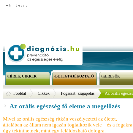
HÍREK, CIKKEK
BETEGTÁJÉKOZTATÓ
KERESŐK
Főoldal
Cikkek
Fogászat, szájápolás
Az orális egészs
Az orális egészség fő eleme a megelőzés
Mivel az orális egészség ritkán veszélyezteti az életet,
általában az állam nem igazán foglalkozik vele – és a fogakra
úgy tekinthetnek, mint egy feláldozható dologra.