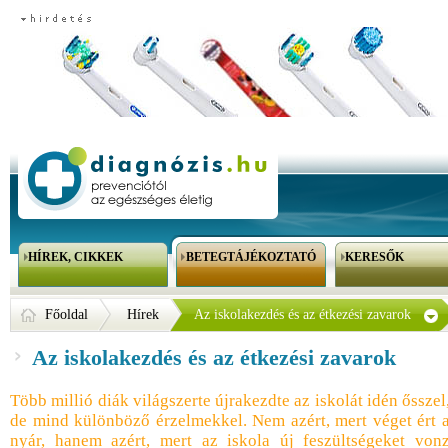
HÍREK, CIKKEK
BETEGTÁJÉKOZTATÓ
KERESŐK
Főoldal
Hírek
Az iskolakezdés és az étkezési zavarok
Az iskolakezdés és az étkezési zavarok
Több millió diák világszerte újrakezdte az iskolát idén ősszel
de mind különböző érzelmekkel. Nem azért, mert véget ért 
nyár, hanem azért, mert az iskola új feszültségeket von