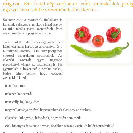
magával. Sok fiatal népszerű akar lenni, vannak akik pedi
egyszerűen csak be szeretnének illeszkedni.
Sokszor ezek a nyomások fizikálisan is
kihatnak a diákokra, amikor a fiatal lányok
és fiúk ideális testet szeretnének. Pont
olyat, amilyet az újságokban látnak.
Több mint 10 millió nő és egy millió férfi
küzd élet-halál harcot az anorexiával és a
bulimiával. További 25 millióan pedig más
étkezési zavarokban szenvednek. Az
étkezési zavarok egyre nagyobb
problémává válnak az iskolákban is. Ha
gyermekén a következő tüneteket észleli,
biztos lehet benne, hogy étkezési
zavarokkal küzd:
- nem akar enni
- nehezen koncentrál
- nem vallja be, hogy éhes
- megszállottság a testével kapcsolatban és alacsony önbizalom
- étkezések kihagyása, kifogások, hogy miért nem eszik
- csak bizonyos fajta ételek evése, általában alacsony zsír- és kalóriatartalmúaké