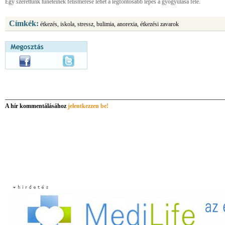
Egy szerettünk tüneteinek felismerése lehet a legfontosabb lépés a gyógyulása felé.
Címkék:
étkezés, iskola, stressz, bulimia, anorexia, étkezési zavarok
A hír kommentálásához
jelentkezzen be!