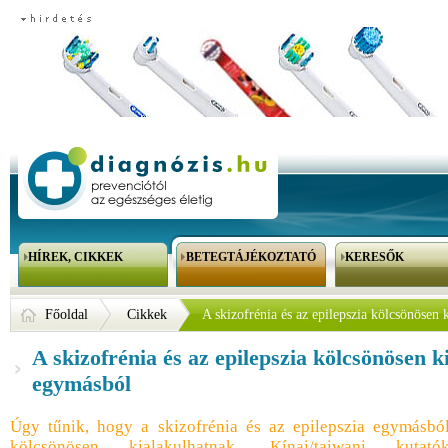
HÍREK, CIKKEK
BETEGTÁJÉKOZTATÓ
KERESŐK
Főoldal
Cikkek
A skizofrénia és az epilepszia kölcsönösen
A skizofrénia és az epilepszia kölcsönösen 
egymásból
Úgy tűnik, hogy a skizofrénia és az epilepszia egymásbó
kölcsönösen kialakulhatnak. Kínai/taiwani kutató