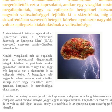
megerősítették ezt a kapcsolatot, amikor egy vizsgálat sorá
megállapították, hogy az epilepsziás betegeknél hatszo
nagyobb valószínűséggel fejlődik ki a skizofrénia, míg 
skizofréniában szenvedő betegek körében nyolcszor nagyob
volt az epilepszia kialakulásának a valószínűsége.
A kínai/taiwani kutatók vizsgálatukról az
„Epilepszia” című, a „Nemzetközi
Szövetség az Epilepszia Ellen” (ILAE)
elnevezésű szervezet szakfolyóiratában
számoltak be.
Korábbi vizsgálatok már azt sugallták,
hogy az epilepsziával diagnosztizált
betegek körében a pszichózis sokkal
gyakrabban fordul elő és úgy tűnt, hogy
erős kapcsolat van a skizofrénia és az
epilepszia között. A betegségre való
nagyobb hajlam hasonló lehet mindkét
kórkép esetén vagy feltehetően közös
genetikai, környezeti és neurobiológiai
okaik vannak.
Korábban jó néhány kutatás igazolt már kapcsolatot a depresszió, a hangulatzavarok és a
epilepszia között mindkét irányba (vagyis egyik kórkép a másikból kifejlődhet és fordítva is)
de ez volt az első olyan kutatás, amely a skizofrénia és az epilepszia ilyen összefüggésé
vizsgálta.