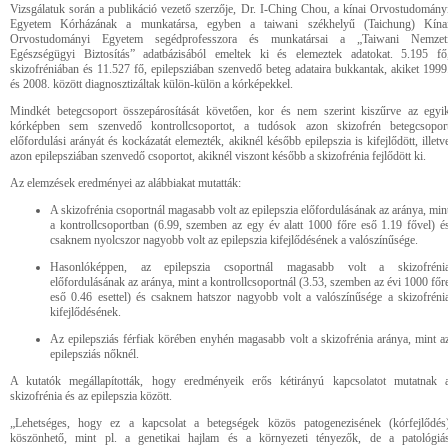
Vizsgálatuk során a publikáció vezető szerzője, Dr. I-Ching Chou, a kínai Orvostudomány
Egyetem Kórházának a munkatársa, egyben a taiwani székhelyű (Taichung) Kína
Orvostudományi Egyetem segédprofesszora és munkatársai a „Taiwani Nemzet
Egészségügyi Biztosítás” adatbázisából emeltek ki és elemeztek adatokat. 5.195 fő
skizofréniában és 11.527 fő, epilepsziában szenvedő beteg adataira bukkantak, akiket 1999
és 2008. között diagnosztizáltak külön-külön a kórképekkel.
Mindkét betegcsoport összepárosítását követően, kor és nem szerint kiszűrve az egyi
kórképben sem szenvedő kontrollcsoportot, a tudósok azon skizofrén betegcsopor
előfordulási arányát és kockázatát elemezték, akiknél később epilepszia is kifejlődött, illetv
azon epilepsziában szenvedő csoportot, akiknél viszont később a skizofrénia fejlődött ki.
Az elemzések eredményei az alábbiakat mutatták:
A skizofrénia csoportnál magasabb volt az epilepszia előfordulásának az aránya, min
a kontrollcsoportban (6.99, szemben az egy év alatt 1000 főre eső 1.19 fővel) é
csaknem nyolcszor nagyobb volt az epilepszia kifejlődésének a valószínűsége.
Hasonlóképpen, az epilepszia csoportnál magasabb volt a skizofréni
előfordulásának az aránya, mint a kontrollcsoportnál (3.53, szemben az évi 1000 főr
eső 0.46 esettel) és csaknem hatszor nagyobb volt a valószínűsége a skizofréni
kifejlődésének.
Az epilepsziás férfiak körében enyhén magasabb volt a skizofrénia aránya, mint a
epilepsziás nőknél.
A kutatók megállapították, hogy eredményeik erős kétirányú kapcsolatot mutatnak 
skizofrénia és az epilepszia között.
„Lehetséges, hogy ez a kapcsolat a betegségek közös patogenezisének (kórfejlődés
köszönhető, mint pl. a genetikai hajlam és a környezeti tényezők, de a patológiá