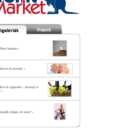
fein hatásai »
ányos új mosoly »
hol és cigaretta – mennyi a
 »
ornázik eleget, ki nem? »