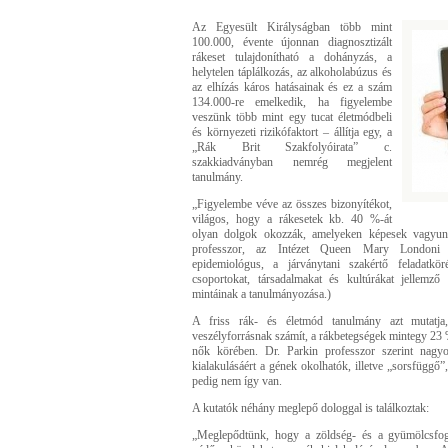
Az Egyesült Királyságban több mint
100.000, évente újonnan diagnosztizált
rákeset tulajdonítható a dohányzás, a
helytelen táplálkozás, az alkoholabúzus és
az elhízás káros hatásainak és ez a szám
134.000-re emelkedik, ha figyelembe
veszünk több mint egy tucat életmódbeli
és környezeti rizikófaktort – állítja egy, a
„Rák Brit Szakfolyóirata” c.
szakkiadványban nemrég megjelent
tanulmány.
„Figyelembe véve az összes bizonyítékot,
világos, hogy a rákesetek kb. 40 %-át
olyan dolgok okozzák, amelyeken képesek vagyunk 
professzor, az Intézet Queen Mary Londoni 
epidemiológus, a járványtani szakértő feladatkö
csoportokat, társadalmakat és kultúrákat jellemző
mintáinak a tanulmányozása.)
A friss rák- és életmód tanulmány azt mutatj
veszélyforrásnak számít, a rákbetegségek mintegy 23 %-
nők körében. Dr. Parkin professzor szerint nagy
kialakulásáért a gének okolhatók, illetve „sorsfüggő
pedig nem így van.
A kutatók néhány meglepő dologgal is találkoztak:
„Meglepődtünk, hogy a zöldség- és a gyümölcsfogy