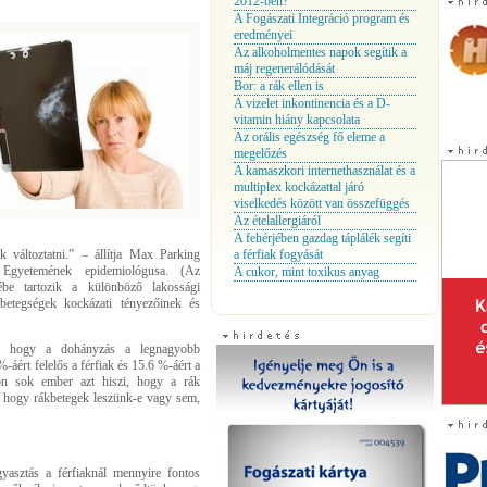
2012-ben?
A Fogászati Integráció program és
eredményei
Az alkoholmentes napok segítik a
máj regenerálódását
Bor: a rák ellen is
A vizelet inkontinencia és a D-
vitamin hiány kapcsolata
Az orális egészség fő eleme a
megelőzés
A kamaszkori internethasználat és a
multiplex kockázattal járó
viselkedés között van összefüggés
Az ételallergiáról
A fehérjében gazdag táplálék segíti
változtatni.” – állítja Max Parking
a férfiak fogyását
Egyetemének epidemiológusa. (Az
A cukor, mint toxikus anyag
rébe tartozik a különböző lakossági
 betegségek kockázati tényezőinek és
a, hogy a dohányzás a legnagyobb
áért felelős a férfiak és 15.6 %-áért a
on sok ember azt hiszi, hogy a rák
”, hogy rákbetegek leszünk-e vagy sem,
asztás a férfiaknál mennyire fontos