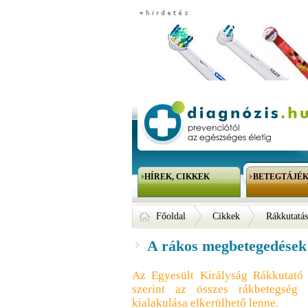
HÍREK, CIKKEK
BETEGTÁJÉ
Főoldal
Cikkek
Rákkutatás
A rákos megbetegedések 
Az Egyesült Királyság Rákkutató 
szerint az összes rákbetegsé
kialakulása elkerülhető lenne.