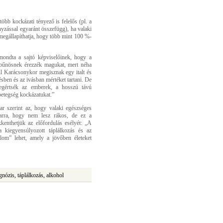
öbb kockázati tényező is felelős (pl. a
yzással egyaránt összefügg), ha valaki
 megállapíthatja, hogy több mint 100 %-
mondta a sajtó képviselőinek, hogy a
 bűnösnek érezzék magukat, mert néha
l Karácsonykor megisznak egy italt és
ésben és az ivásban mértéket tartani. De
egértsék az emberek, a hosszú távú
betegség kockázatukat.”
r szerint az, hogy valaki egészséges
arra, hogy nem lesz rákos, de ez a
enthetjük az előfordulás esélyét: „A
 kiegyensúlyozott táplálkozás és az
alom” lehet, amely a jövőben életeket
gnózis, táplálkozás, alkohol