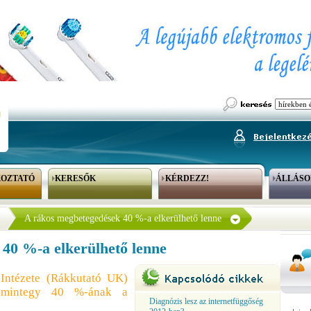
KOZTATÓ
KERESŐK
KÉRDEZZ!
ÁLLÁSO
A rákos megbetegedések 40 %-a elkerülhető lenne
40 %-a elkerülhető lenne
Intézete (Rákkutató UK)
g mintegy 40 %-ának a
Diagnózis lesz az internetfüggőség