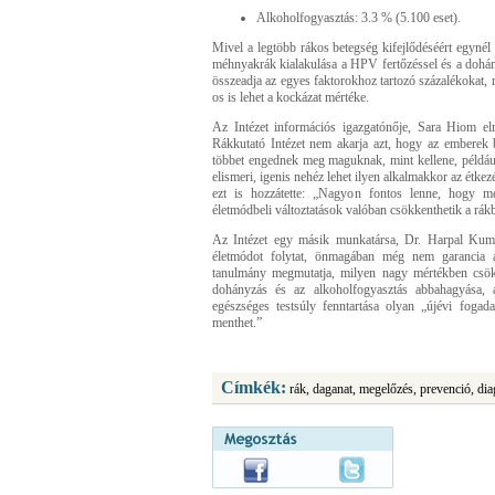
Alkoholfogyasztás: 3.3 % (5.100 eset).
Mivel a legtöbb rákos betegség kifejlődéséért egynél t
méhnyakrák kialakulása a HPV fertőzéssel és a dohán
összeadja az egyes faktorokhoz tartozó százalékokat,
os is lehet a kockázat mértéke.
Az Intézet információs igazgatónője, Sara Hiom el
Rákkutató Intézet nem akarja azt, hogy az emberek
többet engednek meg maguknak, mint kellene, példáu
elismeri, igenis nehéz lehet ilyen alkalmakkor az étkez
ezt is hozzátette: „Nagyon fontos lenne, hogy m
életmódbeli változtatások valóban csökkenthetik a rák
Az Intézet egy másik munkatársa, Dr. Harpal Kuma
életmódot folytat, önmagában még nem garancia 
tanulmány megmutatja, milyen nagy mértékben csökk
dohányzás és az alkoholfogyasztás abbahagyása, a
egészséges testsúly fenntartása olyan „újévi fogad
menthet.”
Címkék:
rák, daganat, megelőzés, prevenció, dia