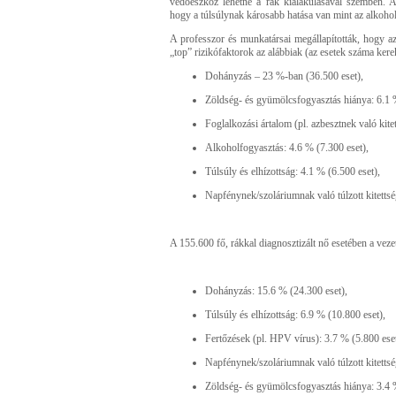
védőeszköz lehetne a rák kialakulásával szemben. 
hogy a túlsúlynak károsabb hatása van mint az alkoho
A professzor és munkatársai megállapították, hogy az
„top” rizikófaktorok az alábbiak (az esetek száma kerek
Dohányzás – 23 %-ban (36.500 eset),
Zöldség- és gyümölcsfogyasztás hiánya: 6.1 %
Foglalkozási ártalom (pl. azbesztnek való kite
Alkoholfogyasztás: 4.6 % (7.300 eset),
Túlsúly és elhízottság: 4.1 % (6.500 eset),
Napfénynek/szoláriumnak való túlzott kitettsé
A 155.600 fő, rákkal diagnosztizált nő esetében a veze
Dohányzás: 15.6 % (24.300 eset),
Túlsúly és elhízottság: 6.9 % (10.800 eset),
Fertőzések (pl. HPV vírus): 3.7 % (5.800 eset
Napfénynek/szoláriumnak való túlzott kitettsé
Zöldség- és gyümölcsfogyasztás hiánya: 3.4 %