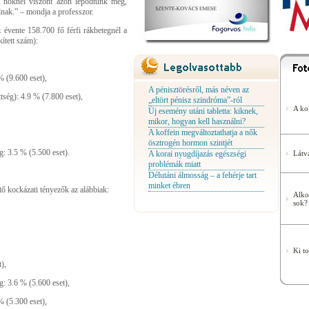
A nőknél viszont azon lepődtünk meg,
lnak.” – mondja a professzor.
 évente 158.700 fő férfi rákbetegnél a
ített szám):
 (9.600 eset),
A pénisztörésről, más néven az
ttség): 4.9 % (7.800 eset),
„eltört pénisz szindróma”-ról
A kof
Új esemény utáni tabletta: kiknek,
mikor, hogyan kell használni?
A koffein megváltoztathatja a nők
ösztrogén hormon szintjét
g: 3.5 % (5.500 eset).
A korai nyugdíjazás egészségi
Látv
problémák miatt
Délutáni álmosság – a fehérje tart
minket ébren
tő kockázati tényezők az alábbiak:
Alko
sok?
Ki t
),
g: 3.6 % (5.600 eset),
 (5.300 eset),