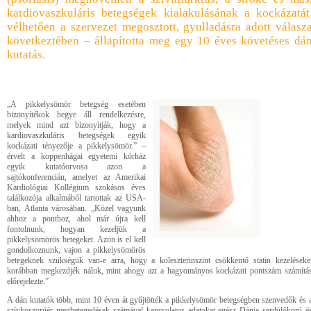
kardiovaszkuláris betegségek kialakulásának a kockázatát
vélhetően a szervezet megosztott, gyulladásra adott válasz
következtében – állapította meg egy 10 éves követéses dá
kutatás.
„A pikkelysömör betegség esetében
bizonyítékok hegye áll rendelkezésre,
melyek mind azt bizonyítják, hogy a
kardiovaszkuláris betegségek egyik
kockázati tényezője a pikkelysömör.” –
érvelt a koppenhágai egyetemi kórház
egyik kutatóorvosa azon a
sajtókonferencián, amelyet az Amerikai
Kardiológiai Kollégium szokásos éves
találkozója alkalmából tartottak az USA-
ban, Atlanta városában. „Közel vagyunk
ahhoz a ponthoz, ahol már újra kell
fontolnunk, hogyan kezeljük a
pikkelysömörös betegeket. Azon is el kell
gondolkoznunk, vajon a pikkelysömörös
betegeknek szükségük van-e arra, hogy a koleszterinszint csökkentő statin kezeléseke
korábban megkezdjék náluk, mint ahogy azt a hagyományos kockázati pontszám számítá
előrejelezte.”
A dán kutatók több, mint 10 éven át gyűjtötték a pikkelysömör betegségben szenvedők és 
szívkoszorúér megbetegedések számával kapcsolatos adatokat egész Dánia serdülőkorú é