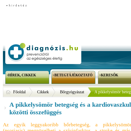
HÍREK, CIKKEK
BETEGTÁJÉKOZTATÓ
KERESŐK
Főoldal
Cikkek
Bőrgyógyászat
A pikkelysömör betegs
A pikkelysömör betegség és a kardiovaszkul
közötti összefüggés
Az egyik leggyakoribb bőrbetegség, a pikkelysömö
(psoriasis) megnövelheti a szívinfarktus, a stroke és más