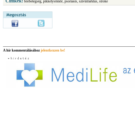
Címkék:
bőrbetegség, pikkelysömör, psoriasis, szívinfarktus, stroke
A hír kommentálásához
jelentkezzen be!