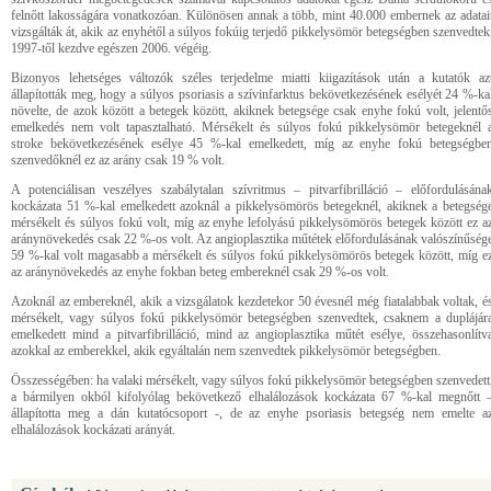
felnőtt lakosságára vonatkozóan. Különösen annak a több, mint 40.000 embernek az adatai
vizsgálták át, akik az enyhétől a súlyos fokúig terjedő pikkelysömör betegségben szenvedtek
1997-től kezdve egészen 2006. végéig.
Bizonyos lehetséges változók széles terjedelme miatti kiigazítások után a kutatók az
állapították meg, hogy a súlyos psoriasis a szívinfarktus bekövetkezésének esélyét 24 %-ka
növelte, de azok között a betegek között, akiknek betegsége csak enyhe fokú volt, jelentő
emelkedés nem volt tapasztalható. Mérsékelt és súlyos fokú pikkelysömör betegeknél 
stroke bekövetkezésének esélye 45 %-kal emelkedett, míg az enyhe fokú betegségbe
szenvedőknél ez az arány csak 19 % volt.
A potenciálisan veszélyes szabálytalan szívritmus – pitvarfibrilláció – előfordulásána
kockázata 51 %-kal emelkedett azoknál a pikkelysömörös betegeknél, akiknek a betegség
mérsékelt és súlyos fokú volt, míg az enyhe lefolyású pikkelysömörös betegek között ez a
aránynövekedés csak 22 %-os volt. Az angioplasztika műtétek előfordulásának valószínűség
59 %-kal volt magasabb a mérsékelt és súlyos fokú pikkelysömörös betegek között, míg e
az aránynövekedés az enyhe fokban beteg embereknél csak 29 %-os volt.
Azoknál az embereknél, akik a vizsgálatok kezdetekor 50 évesnél még fiatalabbak voltak, é
mérsékelt, vagy súlyos fokú pikkelysömör betegségben szenvedtek, csaknem a duplájár
emelkedett mind a pitvarfibrilláció, mind az angioplasztika műtét esélye, összehasonlítv
azokkal az emberekkel, akik egyáltalán nem szenvedtek pikkelysömör betegségben.
Összességében: ha valaki mérsékelt, vagy súlyos fokú pikkelysömör betegségben szenvedett
a bármilyen okból kifolyólag bekövetkező elhalálozások kockázata 67 %-kal megnőtt 
állapította meg a dán kutatócsoport -, de az enyhe psoriasis betegség nem emelte a
elhalálozások kockázati arányát.