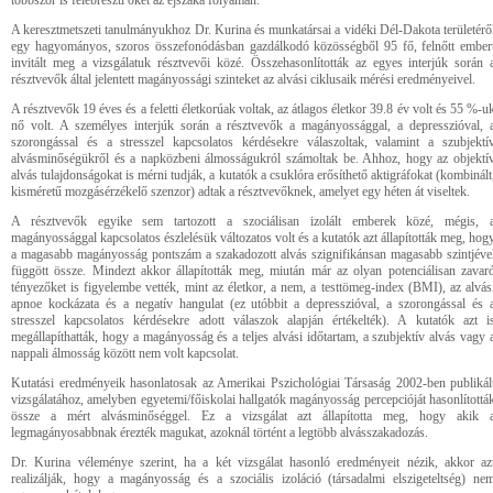
többször is felébreszti őket az éjszaka folyamán.”
A keresztmetszeti tanulmányukhoz Dr. Kurina és munkatársai a vidéki Dél-Dakota területérő
egy hagyományos, szoros összefonódásban gazdálkodó közösségből 95 fő, felnőtt ember
invitált meg a vizsgálatuk résztvevői közé. Összehasonlították az egyes interjúk során 
résztvevők által jelentett magányossági szinteket az alvási ciklusaik mérési eredményeivel.
A résztvevők 19 éves és a feletti életkorúak voltak, az átlagos életkor 39.8 év volt és 55 %-u
nő volt. A személyes interjúk során a résztvevők a magányossággal, a depresszióval, 
szorongással és a stresszel kapcsolatos kérdésekre válaszoltak, valamint a szubjektí
alvásminőségükről és a napközbeni álmosságukról számoltak be. Ahhoz, hogy az objektí
alvás tulajdonságokat is mérni tudják, a kutatók a csuklóra erősíthető aktigráfokat (kombinált
kisméretű mozgásérzékelő szenzor) adtak a résztvevőknek, amelyet egy héten át viseltek.
A résztvevők egyike sem tartozott a szociálisan izolált emberek közé, mégis, 
magányossággal kapcsolatos észlelésük változatos volt és a kutatók azt állapították meg, hog
a magasabb magányosság pontszám a szakadozott alvás szignifikánsan magasabb szintjéve
függött össze. Mindezt akkor állapították meg, miután már az olyan potenciálisan zavar
tényezőket is figyelembe vették, mint az életkor, a nem, a testtömeg-index (BMI), az alvás
apnoe kockázata és a negatív hangulat (ez utóbbit a depresszióval, a szorongással és 
stresszel kapcsolatos kérdésekre adott válaszok alapján értékelték). A kutatók azt i
megállapíthatták, hogy a magányosság és a teljes alvási időtartam, a szubjektív alvás vagy 
nappali álmosság között nem volt kapcsolat.
Kutatási eredményeik hasonlatosak az Amerikai Pszichológiai Társaság 2002-ben publikál
vizsgálatához, amelyben egyetemi/főiskolai hallgatók magányosság percepcióját hasonlítottá
össze a mért alvásminőséggel. Ez a vizsgálat azt állapította meg, hogy akik 
legmagányosabbnak érezték magukat, azoknál történt a legtöbb alvásszakadozás.
Dr. Kurina véleménye szerint, ha a két vizsgálat hasonló eredményeit nézik, akkor az
realizálják, hogy a magányosság és a szociális izoláció (társadalmi elszigeteltség) ne