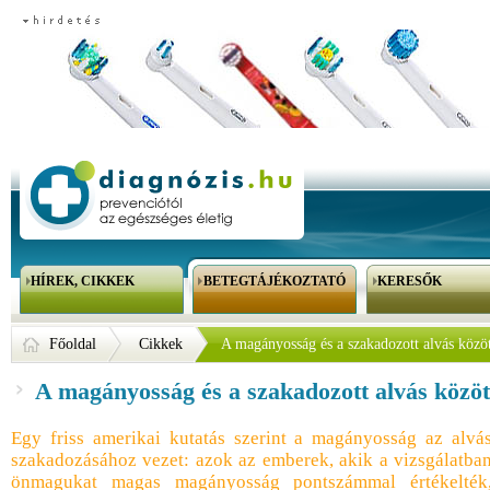
HÍREK, CIKKEK
BETEGTÁJÉKOZTATÓ
KERESŐK
Főoldal
Cikkek
A magányosság és a szakadozott alvás közöt
A magányosság és a szakadozott alvás közöt
Egy friss amerikai kutatás szerint a magányosság az alvá
szakadozásához vezet: azok az emberek, akik a vizsgálatba
önmagukat magas magányosság pontszámmal értékelték