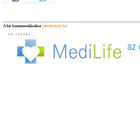
A hír kommentálásához
jelentkezzen be!