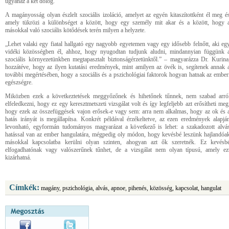
ugyanaz a két dolog.
A magányosság olyan észlelt szociális izoláció, amelyet az egyén kitaszítottként él meg é
amely tükrözi a különbséget a között, hogy egy személy mit akar és a között, hogy 
másokkal való szociális kötődések terén milyen a helyzete.
„Lehet valaki egy fiatal hallgató egy nagyobb egyetemen vagy egy idősebb felnőtt, aki eg
vidéki közösségben él, ahhoz, hogy nyugodtan tudjunk aludni, mindannyian függünk 
szociális környezetünkben megtapasztalt biztonságérzetünktől.” – magyarázza Dr. Kurina
hozzátéve, hogy az ilyen kutatási eredmények, mint amilyen az övék is, segítenek annak 
további megértésében, hogy a szociális és a pszichológiai faktorok hogyan hatnak az ember
egészségre.
Miközben ezek a következtetések meggyőzőnek és hihetőnek tűnnek, nem szabad arró
elfeledkezni, hogy ez egy keresztmetszeti vizsgálat volt és így legfeljebb azt erősítheti meg
hogy ezek az összefüggések vajon erősek-e vagy sem: arra nem alkalmas, hogy az ok és 
hatás irányát is megállapítsa. Konkrét példával érzékeltetve, az ezen eredmények alapjá
levonható, egyformán tudományos magyarázat a következő is lehet: a szakadozott alvá
hatással van az ember hangulatára, mégpedig oly módon, hogy kevésbé leszünk hajlandóa
másokkal kapcsolatba kerülni olyan szinten, ahogyan azt ők szeretnék. Ez kevésb
elfogadhatónak vagy valószerűnek tűnhet, de a vizsgálat nem olyan típusú, amely ez
kizárhatná.
Címkék:
magány, pszichológia, alvás, apnoe, pihenés, közösség, kapcsolat, hangulat