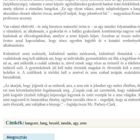
(képlékenysége), valamint a zenei képzés agyhullámokra gyakorolt hatásai iránt érdeklődnek
amely tükrözi a stimuláns hangokat. „Ez egy olyan válasz, amely tulajdonképpen a han
akusztikus elemeit tükrözi vissza, amelyről tudjuk, hogy jelentéssel bír.” – magyarázza Krau
professzor asszony.
Van valami elbűvölő – és még bizonyos mámorító öröm is – az agy tanulási folyamatában é
a stimuláció, az alkalmazás, a gyakorlat és a hallási gyakorlatok kombinációja nagyon so
hatásának az előcsalogatásában, amelyre a zenei képzés képes. Azonban az összes tudó
óvatos azzal kapcsolatban, hogy nincs egyetlen legjobb út e kutatási eredménye
alkalmazására.
Különböző zenei eszközök, különböző tanítási módszerek, különböző életmódok – 
családoknak meg kell találniuk azt, hogy az individuális gyermekükhöz mi illik a legjobban é
mi az, ami működik a család számára is, mivel ennek nagy része az örömről és a tökélete
tudásról szól. A gyermekeknek jól kell tudni érezniük magukat és élvezniük kell a zene
leckéket is. A szülőknek is törődni kell a zenével és nem szabad terápiás eszközkén
használniuk.
„Az akarjuk, hogy jöjjenek rá az emberek arra, a zene mit is jelenthet egy ember életében, d
ezt nem követelményként fogalmazzuk meg. „Csupán csak azt szeretnénk, hogy valakine
jobb kognitív (észbeli felfogó) képességei legyenek és ezért vezetjük be a zene világába. 
zene nagyszerű és fantasztikus élmény, egyben szociális elem is – engedjük, hogy az embere
azért élvezzék, ami valójában a lényege.” – foglalja össze Ms. Parbery-Clark.
Címkék:
hangszer, hang, beszéd, tanulás, agy, zene