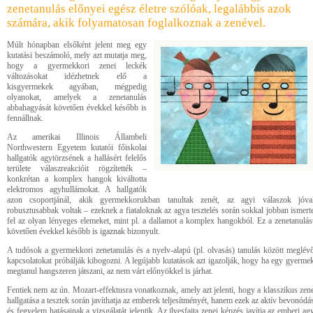
zenetanulás előnyei egész életre szólóak, legalábbis azok
számára, akik folyamatosan foglalkoznak a zenével.
Múlt hónapban elsőként jelent meg egy
kutatási beszámoló, mely azt mutatja meg,
hogy a gyermekkori zenei leckék
változásokat idézhetnek elő a
kisgyermekek agyában, mégpedig
olyanokat, amelyek a zenetanulás
abbahagyását követően évekkel később is
fennállnak.
Az amerikai Illinois Állambeli
Northwestern Egyetem kutatói főiskolai
hallgatók agytörzsének a hallásért felelős
területe válaszreakcióit rögzítették –
konkrétan a komplex hangok kiváltotta
elektromos agyhullámokat. A hallgatók
azon csoportjánál, akik gyermekkorukban tanultak zenét, az agyi válaszok jóva
robusztusabbak voltak – ezeknek a fiataloknak az agya tesztelés során sokkal jobban ismert
fel az olyan lényeges elemeket, mint pl. a dallamot a komplex hangokból. Ez a zenetanulás
követően évekkel később is igaznak bizonyult.
A tudósok a gyermekkori zenetanulás és a nyelv-alapú (pl. olvasás) tanulás között meglév
kapcsolatokat próbálják kibogozni. A legújabb kutatások azt igazolják, hogy ha egy gyerme
megtanul hangszeren játszani, az nem várt előnyökkel is járhat.
Fentiek nem az ún. Mozart-effektusra vonatkoznak, amely azt jelenti, hogy a klasszikus zen
hallgatása a tesztek során javíthatja az emberek teljesítményét, hanem ezek az aktív bevonódá
és fegyelem hatásainak a vizsgálatát jelentik. Az ilyesfajta zenei képzés javítja az emberi ag