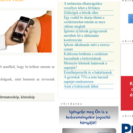
A melanoma elhanyagolása
veszélyes lehet a férfiakra
Zöldségek a bőrrák ellen
Egy család be akarja tiltatni a
szoláriumokat miután az anya
rákban meghalt
Ígéretes új bőrrák gyógyszerek
merültek fel a rákkutatási
konferencián
Iphone alkalmazás méri a stressz
szintet
Kalifornia betiltotta a szolárium
használatát a kiskorúaknak
Mennyire lehetnek hatásosak a
yét annélkül, hogy be kellene mennie az
naptejek?
Érintőképernyők és a baktériumok
A gyerekek 75%-a nem használ
 dolgunk, mint bemenni az orvosunk
naptejet rendszeresen
Amit a fodrászunk láthat
, dermatoszkóp, kéziszkóp