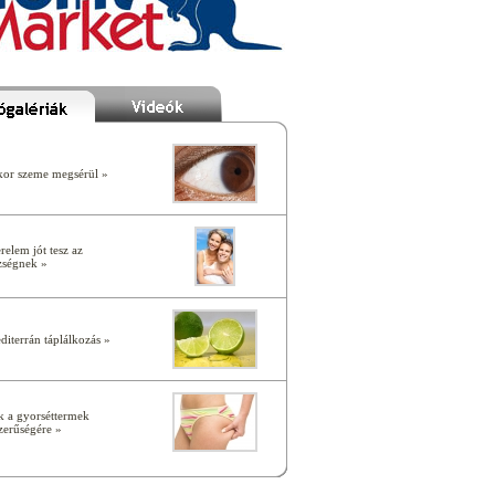
or szeme megsérül »
relem jót tesz az
zségnek »
diterrán táplálkozás »
k a gyorséttermek
zerűségére »