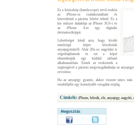
Ez a kéziszkóp (handyscope) nevű eszköz
az iPhone-ra csatlakoztatható és
közvetlenül a páciens bőrére tehető. Ez a
kis műszer átalakítja az iPhone 3GS-t és
az iPhone 4-et egy digitalis
dermatoszkóppá.
Lehetőséget kínál arra, hogy kiváló
minőségű képet készítsünk
anyajegyünkről. Akár 20x-os nagyítást is
végrehajthatunk és ezt a képet
elmenthetjük egy kóddal zárható
alkalmazásban. Ennek az eszköznek a
segítségével a páciens megvizsgáltathatja az anyajeg
orvoshoz.
Ha az anyajegy gyanús, akkor viszont nincs más
rendelőjébe egy komolyabb vizsgálat erejéig.
Címkék:
iPhone, bőrrák, rőr, anyajegy, nagyító