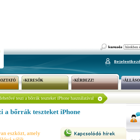
KOZTATÓ
KERESŐK
KÉRDEZZ!
ÁLLÁSO
lehetővé teszi a bőrrák teszteket iPhone használatával
zi a bőrrák teszteket iPhone
yan eszközt, amely
álóvá válik.