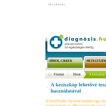
HÍREK, CIKKEK
BETEGTÁJÉ
Főoldal
Hírek
A kéziszkóp 
A kéziszkóp lehetővé tes
használatával
A FotoFinder System kiadott egy ol
segítségével az iPhone bőrrák vizsg