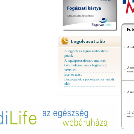
Amik
A legjobb és legrosszabb alvási
pózok
A legdepressziósabb munkák
Gyümölcsök, amik fogyáshoz
A sze
vezetnek
egés
Ecet és a zsír
Leszögezték a pikkelysömör valódi
okát
A me
11 o
néps