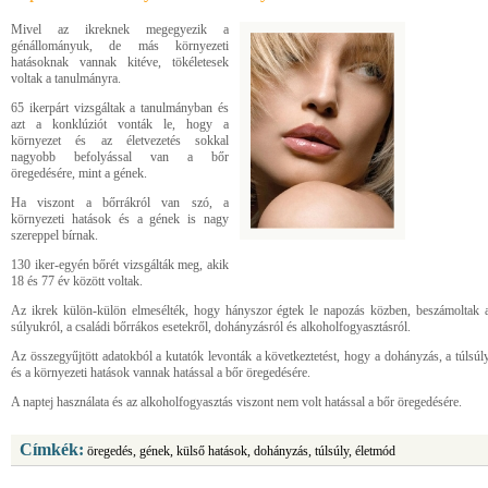
Mivel az ikreknek megegyezik a
génállományuk, de más környezeti
hatásoknak vannak kitéve, tökéletesek
voltak a tanulmányra.
65 ikerpárt vizsgáltak a tanulmányban és
azt a konklúziót vonták le, hogy a
környezet és az életvezetés sokkal
nagyobb befolyással van a bőr
öregedésére, mint a gének.
Ha viszont a bőrrákról van szó, a
környezeti hatások és a gének is nagy
szereppel bírnak.
130 iker-egyén bőrét vizsgálták meg, akik
18 és 77 év között voltak.
Az ikrek külön-külön elmesélték, hogy hányszor égtek le napozás közben, beszámoltak 
súlyukról, a családi bőrrákos esetekről, dohányzásról és alkoholfogyasztásról.
Az összegyűjtött adatokból a kutatók levonták a következtetést, hogy a dohányzás, a túlsúl
és a környezeti hatások vannak hatással a bőr öregedésére.
A naptej használata és az alkoholfogyasztás viszont nem volt hatással a bőr öregedésére.
Címkék:
öregedés, gének, külső hatások, dohányzás, túlsúly, életmód