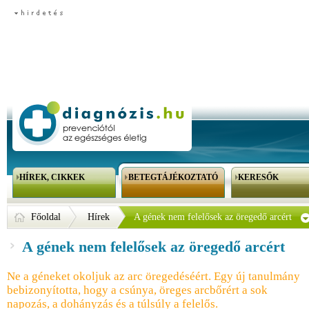
HÍREK, CIKKEK
BETEGTÁJÉKOZTATÓ
KERESŐK
Főoldal
Hírek
A gének nem felelősek az öregedő arcért
A gének nem felelősek az öregedő arcért
Ne a géneket okoljuk az arc öregedéséért. Egy új tanulmány
bebizonyította, hogy a csúnya, öreges arcbőrért a sok
napozás, a dohányzás és a túlsúly a felelős.