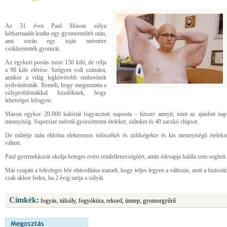
Az 51 éves Paul Mason súlya
kétharmadát leadta egy gyomorműtét után,
ami során egy tojás méretére
csökkentették gyomrát.
Az egykori postás most 150 kiló, de célja
a 90 kiló elérése. Szégyen volt számára,
amikor a világ legkövérebb emberének
nyilvánították. Reméli, hogy megmutatta a
súlyproblémákkal küzdőknek, hogy
lehetséges lefogyni.
Mason egykor 20.000 kalóriát fogyasztott naponta – tízszer annyit, mint az ajánlott nap
mennyiség. Supersize méretű gyorséttermi ételeket, sülteket és 40 zacskó chipset.
De műtétje után eldobta elektromos tolószékét és zöldségekre és kis mennyiségű ételekr
váltott.
Paul gyermekkorát okolja beteges evési rendellenességéért, amin édesapja halála sem segített.
Már csupán a felesleges bőr eltávolítása maradt, hogy teljes legyen a változás, amit a biztosít
csak akkor fedez, ha 2 évig tartja a súlyát.
Címkék:
fogyás, túlsúly, fogyókúra, rekord, ünnep, gyomorgyűrű