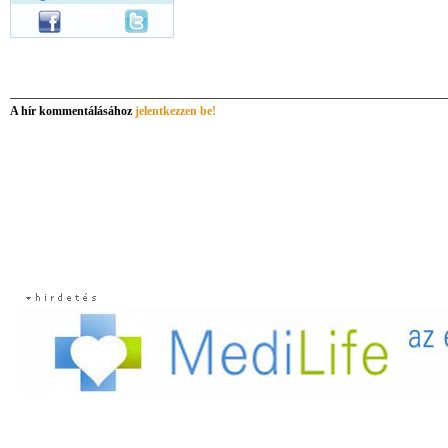
A hír kommentálásához
jelentkezzen be!