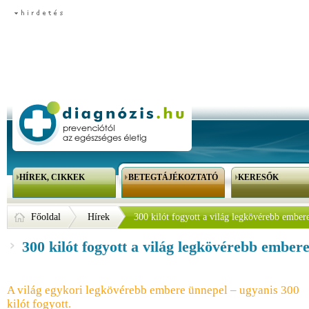
HÍREK, CIKKEK
BETEGTÁJÉKOZTATÓ
KERESŐK
Főoldal
Hírek
300 kilót fogyott a világ legkövérebb ember
300 kilót fogyott a világ legkövérebb ember
A világ egykori legkövérebb embere ünnepel – ugyanis 300
kilót fogyott.