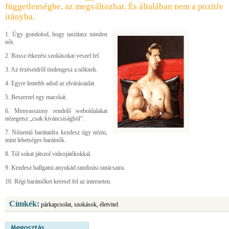
függetlenségbe, az megváltozhat. És általában nem a pozitív
irányba.
1. Úgy gondolod, hogy taszítasz minden
nőt.
2. Rossz étkezési szokásokat veszel fel.
3. Az érzéseidről ömlengesz a nőknek.
4. Egyre lentebb adod az elvárásaidat.
5. Beszerzel egy macskát.
6. Menyasszony rendelő weboldalakat
nézegetsz „csak kiváncsiságból”.
7. Nőnemű barátaidra kezdesz úgy nézni,
mint lehetséges barátnők.
8. Túl sokat játszol videojátékokkal.
9. Kezdesz hallgatni anyukád randizási tanácsaira.
10. Régi barátnőket keresel fel az interneten.
Címkék:
párkapcsolat, szokások, életvitel