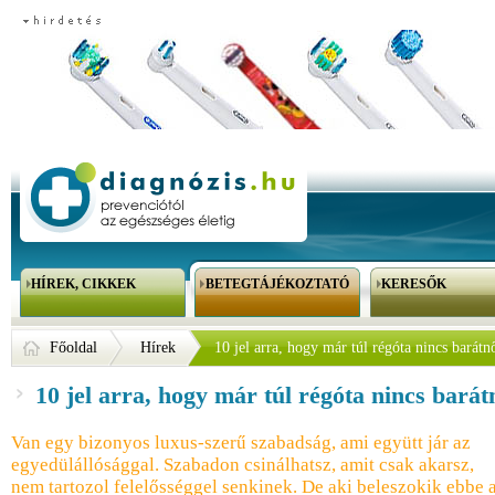
HÍREK, CIKKEK
BETEGTÁJÉKOZTATÓ
KERESŐK
Főoldal
Hírek
10 jel arra, hogy már túl régóta nincs barátn
10 jel arra, hogy már túl régóta nincs bará
Van egy bizonyos luxus-szerű szabadság, ami együtt jár az
egyedülállósággal. Szabadon csinálhatsz, amit csak akarsz,
nem tartozol felelősséggel senkinek. De aki beleszokik ebbe 