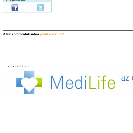
A hír kommentálásához
jelentkezzen be!